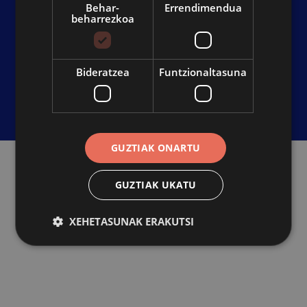
Behar-
Errendimendua
beharrezkoa
IRISGARRITASUNA
KONTAKTUA
PRIBATUTASUN POLITIKA
Bideratzea
Funtzionaltasuna
BARNE INFORMAZIO SISTEMA
GUZTIAK ONARTU
GUZTIAK UKATU
XEHETASUNAK ERAKUTSI
Behar-beharrezkoa
Errendimendua
Bideratzea
Funtzionaltasuna