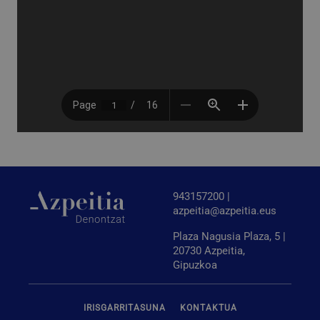
Behar-beharrezkoa
Errendimendua
Bideratzea
Funtzionaltasuna
Behar-beharrezkoak diren cookiek webgunearen
oinarrizko funtzionalitateak ahalbidetzen dituzte,
esate baterako erabiltzaileen saioa hastea eta
kontuen kudeaketa. Webgunea ezin da behar bezala
erabili guztiz beharrezkoak diren cookierik gabe.
Hornitzailea
/
Izena
Iraungitzea
Domeinua
CookieScriptConsent
urte bat
CookieScript
www.azpeitia.eus
943157200 |
azpeitia@azpeitia.eus
Plaza Nagusia Plaza, 5 |
20730 Azpeitia,
Gipuzkoa
IRISGARRITASUNA
KONTAKTUA