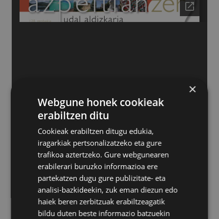
×
Webgune honek cookieak
erabiltzen ditu
Cookieak erabiltzen ditugu edukia,
iragarkiak pertsonalizatzeko eta gure
trafikoa aztertzeko. Gure webgunearen
erabilerari buruzko informazioa ere
partekatzen dugu gure publizitate- eta
analisi-bazkideekin, zuk eman diezun edo
haiek beren zerbitzuak erabiltzeagatik
bildu duten beste informazio batzuekin