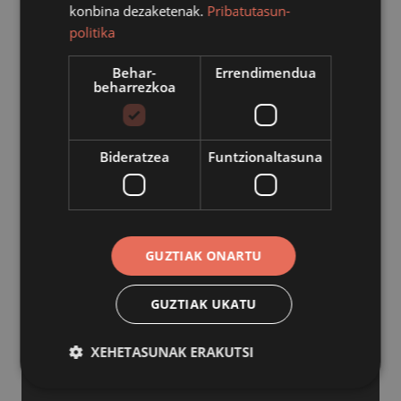
konbina dezaketenak.
Pribatutasun-
politika
Behar-
Errendimendua
beharrezkoa
Bideratzea
Funtzionaltasuna
GUZTIAK ONARTU
GUZTIAK UKATU
XEHETASUNAK ERAKUTSI