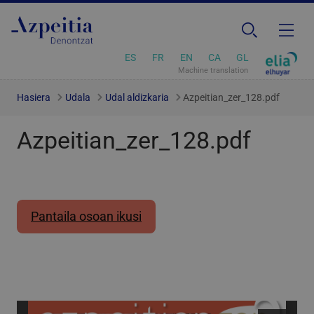
ES
FR
EN
CA
GL
Machine translation
Hasiera
Udala
Udal aldizkaria
Azpeitian_zer_128.pdf
Azpeitian_zer_128.pdf
Pantaila osoan ikusi