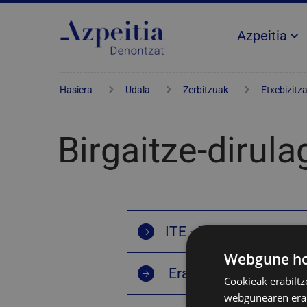
Azpeitia
Hasiera
Udala
Zerbitzuak
Etxebizitz
Birgaitze-dirul
ITE - Eraikinen ikuska
Webgune hon
Eraikinak eta etxebizi
Cookieak erabiltz
webgunearen erabi