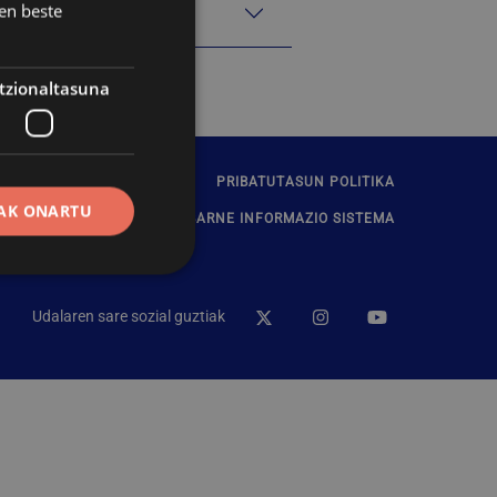
en beste
tzionaltasuna
ARRITASUNA
KONTAKTUA
PRIBATUTASUN POLITIKA
AK ONARTU
BARNE INFORMAZIO SISTEMA
Udalaren sare sozial guztiak
erako erabiltzaileen
erik gabe.
ak erabiltzen du
enak gogoratzeko.
okie banderak ondo