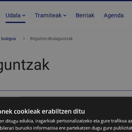
Udala
Tramiteak
Berriak
Agenda
a bulegoa
Birgaitze-dirulaguntzak
aguntzak
pen teknikoa. Informazioa
ek cookieak erabiltzen ditu
tzak birgaitzeko dirulaguntzak
en ditugu edukia, iragarkiak pertsonalizatzeko eta gure trafikoa a
lerari buruzko informazioa ere partekatzen dugu gure publizitate