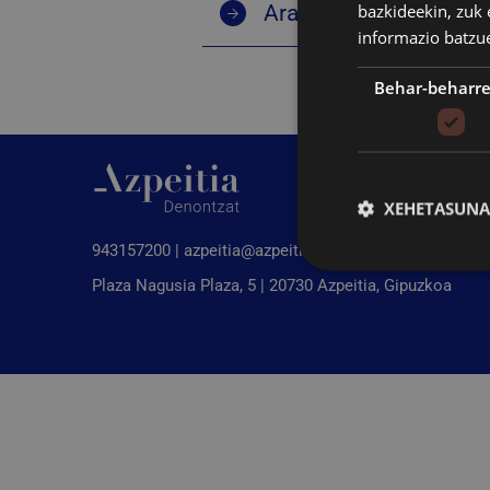
bazkideekin, zuk 
Araudia
informazio batzu
Behar-beharr
XEHETASUNA
943157200 |
azpeitia@azpeitia.eus
Plaza Nagusia Plaza, 5 | 20730 Azpeitia, Gipuzkoa
Behar-beharrezkoak di
saioa hastea eta kon
Izena
CookieScriptConse