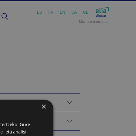
ES
FR
EN
CA
GL
Machine translation
×
ztertzeko. Gure
- eta analisi-