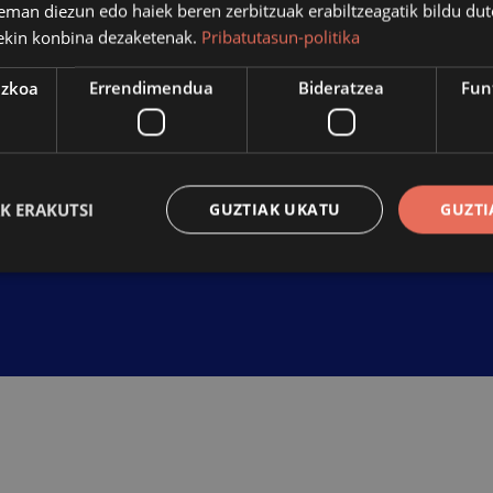
eman diezun edo haiek beren zerbitzuak erabiltzeagatik bildu dut
ekin konbina dezaketenak.
Pribatutasun-politika
ezkoa
Errendimendua
Bideratzea
Fun
IRISG
K ERAKUTSI
GUZTIAK UKATU
GUZTI
Behar-beharrezkoa
Errendimendua
Bideratzea
Funtzionaltasuna
ren cookiek webgunearen oinarrizko funtzionalitateak ahalbidetzen dituzte, esate bat
tuen kudeaketa. Webgunea ezin da behar bezala erabili guztiz beharrezkoak diren cooki
Hornitzailea
/
Iraungitzea
Azalpena
Domeinua
nt
urte bat
Cookie hau Cookie-Script.com zerbitzu
CookieScript
bisitarien cookien baimenaren hobesp
www.azpeitia.eus
Beharrezkoa da Cookie-Script.com co