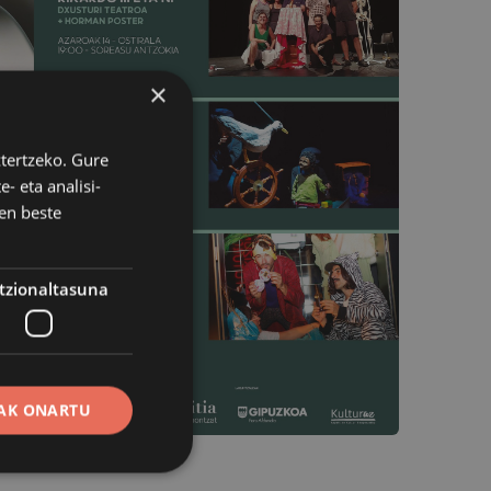
×
ztertzeko. Gure
- eta analisi-
en beste
tzionaltasuna
AK ONARTU