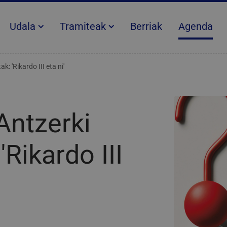
Udala
Tramiteak
Berriak
Agenda
: 'Rikardo III eta ni'
Antzerki
'Rikardo III