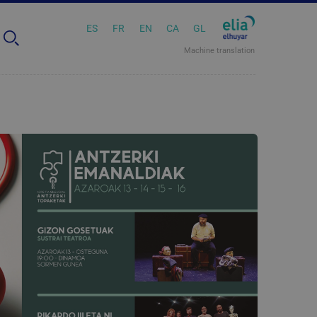
ES
FR
EN
CA
GL
Machine translation