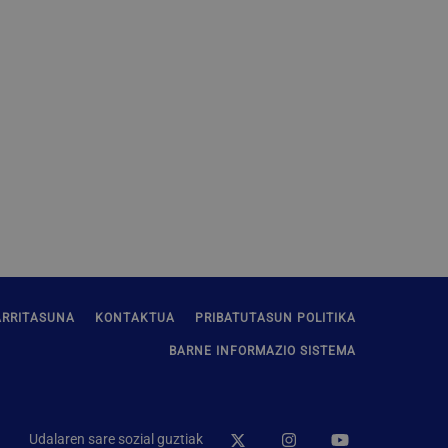
erako erabiltzaileen
erik gabe.
ak erabiltzen du
enak gogoratzeko.
okie banderak ondo
ta pribatutasun-
arekin
i buruzko datuak
ka eta ezarpen
an bere
atuz.
ARRITASUNA
KONTAKTUA
PRIBATUTASUN POLITIKA
BARNE INFORMAZIO SISTEMA
da, hau da, Google-k
nabarmena da.
faze berrien probak
Udalaren sare sozial guztiak
, ausaz sortutako
 talde desberdinei