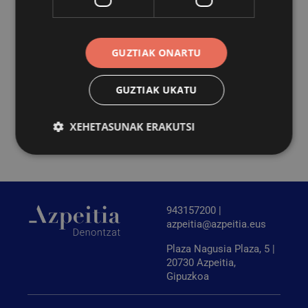
GUZTIAK ONARTU
GUZTIAK UKATU
XEHETASUNAK ERAKUTSI
Behar-beharrezkoa
Errendimendua
Bideratzea
Funtzionaltasuna
943157200 |
azpeitia@azpeitia.eus
Behar-beharrezkoak diren cookiek webgunearen
oinarrizko funtzionalitateak ahalbidetzen dituzte,
Plaza Nagusia Plaza, 5 |
esate baterako erabiltzaileen saioa hastea eta
kontuen kudeaketa. Webgunea ezin da behar bezala
20730 Azpeitia,
erabili guztiz beharrezkoak diren cookierik gabe.
Gipuzkoa
Hornitzailea
/
Izena
Iraungitzea
Domeinua