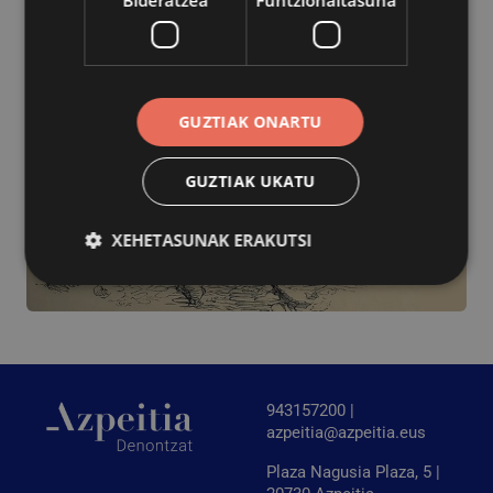
GUZTIAK ONARTU
GUZTIAK UKATU
XEHETASUNAK ERAKUTSI
Behar-beharrezkoa
Errendimendua
Bideratzea
Funtzionaltasuna
Behar-beharrezkoak diren cookiek webgunearen
943157200 |
oinarrizko funtzionalitateak ahalbidetzen dituzte,
azpeitia@azpeitia.eus
esate baterako erabiltzaileen saioa hastea eta
kontuen kudeaketa. Webgunea ezin da behar bezala
Plaza Nagusia Plaza, 5 |
erabili guztiz beharrezkoak diren cookierik gabe.