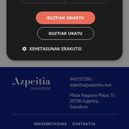
GUZTIAK ONARTU
GUZTIAK UKATU
XEHETASUNAK ERAKUTSI
Behar-beharrezkoa
Errendimendua
943157200 |
Bideratzea
Funtzionaltasuna
azpeitia@azpeitia.eus
Behar-beharrezkoak diren cookiek webgunearen
Plaza Nagusia Plaza, 5 |
oinarrizko funtzionalitateak ahalbidetzen dituzte,
esate baterako erabiltzaileen saioa hastea eta
20730 Azpeitia,
kontuen kudeaketa. Webgunea ezin da behar bezala
Gipuzkoa
erabili guztiz beharrezkoak diren cookierik gabe.
Hornitzailea
/
Izena
Iraungitzea
Domeinua
IRISGARRITASUNA
KONTAKTUA