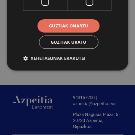
GUZTIAK ONARTU
GUZTIAK UKATU
XEHETASUNAK ERAKUTSI
Behar-beharrezkoa
Errendimendua
Bideratzea
Funtzionaltasuna
943157200 |
Behar-beharrezkoak diren cookiek webgunearen
azpeitia@azpeitia.eus
oinarrizko funtzionalitateak ahalbidetzen dituzte,
esate baterako erabiltzaileen saioa hastea eta
Plaza Nagusia Plaza, 5 |
kontuen kudeaketa. Webgunea ezin da behar bezala
20730 Azpeitia,
erabili guztiz beharrezkoak diren cookierik gabe.
Gipuzkoa
Hornitzailea
/
Izena
Iraungitzea