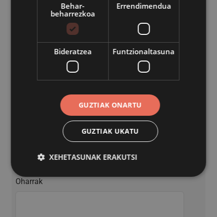
Behar-
Errendimendua
Izen deiturak
beharrezkoa
NAN-IFK
Bideratzea
Funtzionaltasuna
Helbide elektronikoa
GUZTIAK ONARTU
GUZTIAK UKATU
Telefonoa
XEHETASUNAK ERAKUTSI
Oharrak
Behar-beharrezkoa
Errendimendua
Bideratzea
Funtzionaltasuna