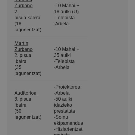
Zurbano
-10 Mahai +
2.
18 aulki (U)
pisua kalera
-Telebista
(18
-Arbela
lagunentzat)
Martin
Zurbano
-10 Mahai +
2. pisua
35 aulki
ibaira
-Telebista
(35
-Arbela
lagunentzat)
-Proiektorea
Auditorioa
-Arbela
3. pisua
-50 aulki
ibaira
idazteko
(50
prestatuta
lagunentzat)
-Soinu
ekipamendua
-Hizlarientzat