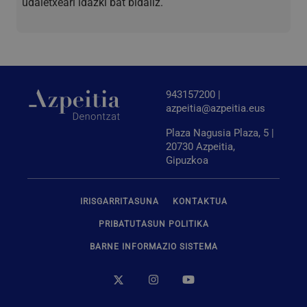
udaletxeari idazki bat bidaliz.
943157200 |
azpeitia@azpeitia.eus
Plaza Nagusia Plaza, 5 |
20730 Azpeitia,
Gipuzkoa
IRISGARRITASUNA
KONTAKTUA
PRIBATUTASUN POLITIKA
BARNE INFORMAZIO SISTEMA
Hornitzailea
Izena
Iraungitzea
Azalpena
/
Domeinua
Hornitzailea
/