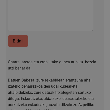
Behar-beharrezkoak diren cookiek webgunearen
oinarrizko funtzionalitateak ahalbidetzen dituzte,
esate baterako erabiltzaileen saioa hastea eta
kontuen kudeaketa. Webgunea ezin da behar bezala
erabili guztiz beharrezkoak diren cookierik gabe.
Hornitzailea
/
Izena
Iraungitzea
Domeinua
CookieScriptConsent
urte bat
CookieScript
Bidali
www.azpeitia.eus
Oharra: aretoa eta erabilitako gunea aurkitu bezela
utzi behar da.
Datuen Babesa: zure eskabideari erantzuna ahal
izateko beharrezkoa den udal kudeaketa
ahalbidetzeko, zure datuak fitxategietan sartuko
ditugu. Eskuratzeko, aldatzeko, deuseztatzeko eta
VISITOR_PRIVACY_METADATA
5 hilabete
YouTube
Google Pribatutasun Politika
aurkatzeko eskudeak gauzatu ditzakezu Azpeitiko
4 aste
.youtube.com