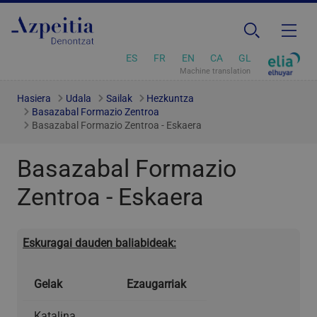
ES
FR
EN
CA
GL
Machine translation
Hasiera
Udala
Sailak
Hezkuntza
Basazabal Formazio Zentroa
Basazabal Formazio Zentroa - Eskaera
Basazabal Formazio
Zentroa - Eskaera
Eskuragai dauden baliabideak:
Gelak
Ezaugarriak
Katalina