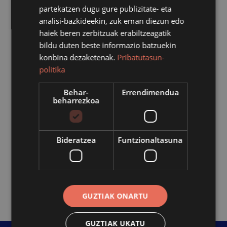
eragileak edo kolektibo ezberdinetako ordezkariak,
partekatzen dugu gure publizitate- eta
parekidetasun arloko zerbitzuko arduradunak, teknikari
analisi-bazkideekin, zuk eman diezun edo
eta zinegotziak parte har dezakete.
haiek beren zerbitzuak erabiltzeagatik
bildu duten beste informazio batzuekin
Emakumeen Mahaiak duen azken helburua, egiturazko
konbina dezaketenak.
Pribatutasun-
sistema patriarkalak dakartzan zapalkuntzak eraldatzea
politika
da; emakume eta gizonen berdintasuna ahalbidetuko
duten baldintzak bermatzeko, emakumeak herriko
Behar-
Errendimendua
beharrezkoa
bizimoduan, politikan, kulturan, ekonomian zein
gizartearen arlo orotan parte-hartzeko, LGBTI
kolektiboaren zapalkuntza eraldatzeko politikak
Bideratzea
Funtzionaltasuna
bultzatzeko eta ikuspegi intersekzionala politika orotan
kontuan hartzeko.
Harremanetarako:
parekidetasuna@azpeitia.eus
GUZTIAK ONARTU
GUZTIAK UKATU