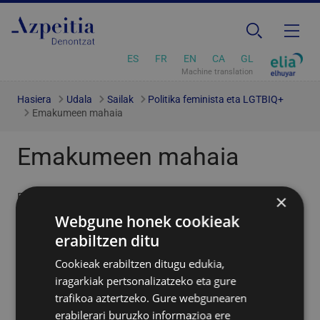
ES
FR
EN
CA
GL
Machine translation
Hasiera
Udala
Sailak
Politika feminista eta LGTBIQ+
Emakumeen mahaia
Emakumeen mahaia
×
Emakumeen mahaia udaleko Parekidetasun Saileko
politiken proposamenak jasotzeko eta erabakitzeko
Webgune honek cookieak
gunea da eta, erabakitzeko ahalmena duen heinean,
erabiltzen ditu
gardentasunez jokatuko da. Ondorioz, herri mailan
Cookieak erabiltzen ditugu edukia,
berdintasun politikak gauzatzeko sortua da, bertan
iragarkiak pertsonalizatzeko eta gure
hartzen diren erabakiek gobernu batzordearen begirunea
trafikoa aztertzeko. Gure webgunearen
izan behar dute. Bertan, norbanakoak (herritarrak),
erabilerari buruzko informazioa ere