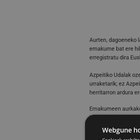
Aurten, dagoeneko la
emakume bat ere hil
erregistratu dira Eus
Azpeitiko Udalak oze
urraketarik; ez Azpe
herritarron ardura e
Emakumeen aurkako 
izan nahi dituena. B
gertakarien emaitza.
Webgune hon
horiek dira, hain zuz
Cookieak erabiltz