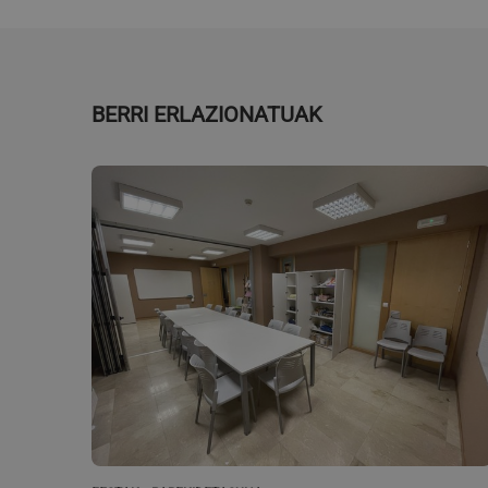
CookieScriptConse
VISITOR_PRIVACY_
BERRI ERLAZIONATUAK
Izena
Izena
_ga
__Secure-
ROLLOUT_TOKEN
__Secure-YNID
_ga_JP1CFKXLYN
YSC
VISITOR_INFO1_LIV