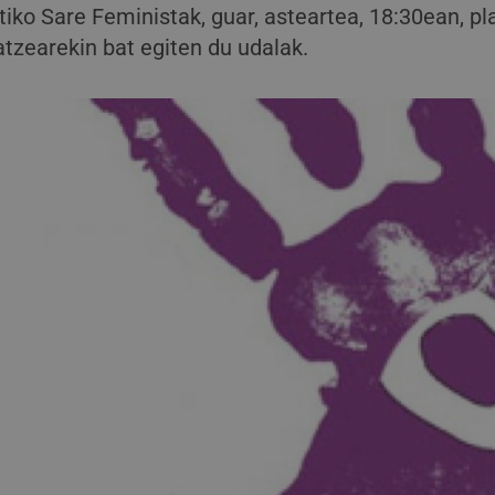
tiko Sare Feministak, guar, asteartea, 18:30ean, pl
atzearekin bat egiten du udalak.