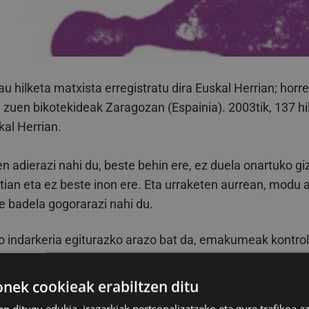
u hilketa matxista erregistratu dira Euskal Herrian; horre
 zuen bikotekideak Zaragozan (Espainia). 2003tik, 137 hi
kal Herrian.
n adierazi nahi du, beste behin ere, ez duela onartuko g
itian eta ez beste inon ere. Eta urraketen aurrean, modu 
re badela gogorarazi nahi du.
indarkeria egiturazko arazo bat da, emakumeak kontr
eraz, indarkeria hori ez da ekintza bakartuen edota azal
 Aitzitik, generoen gaineko aurreiritziak, gizartean aski 
ek cookieak erabiltzen ditu
en, halako ondorio larri eta tamalgarrien sortzaile. Hilket
en ditugu edukia, iragarkiak pertsonalizatzeko eta gure trafikoa a