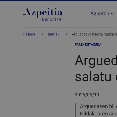
Azpeitia
Hasiera
Berriak
Arguedasko hilketa matxist
PAREKIDETASUNA
Argued
salatu
2026/05/19
Arguedasen hil 
Hildakoaren sen