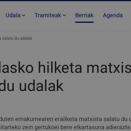
Udala
Tramiteak
Berriak
Agenda
a salatu du udalak
asko hilketa matxi
 du udalak
duten emakumearen erailketa matxista salatu du 
itarteko zein gertukoei bere elkartasuna adieraztea