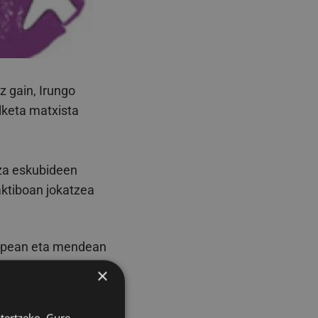
z gain, Irungo
lketa matxista
iza eskubideen
aktiboan jokatzea
olpean eta mendean
penik gabeko
×
errotuta dauden
a matxista
ztertzeko. Gure