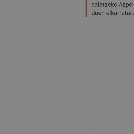
salatzeko Azpei
duen elkarretar