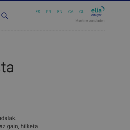
ES
FR
EN
CA
GL
Machine translation
sta
udalak.
z gain, hilketa