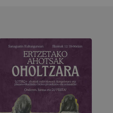
ak erabiltzen du
enak gogoratzeko.
okie banderak ondo
ta pribatutasun-
arekin
i buruzko datuak
ka eta ezarpen
an bere
atuz.
da, hau da, Google-k
nabarmena da.
faze berrien probak
, ausaz sortutako
 talde desberdinei
e bateko orrialde-
e, plataforma
ta kanpainaren
etarako.
goerari eusteko.
n ikuspegien
ako Youtubeko