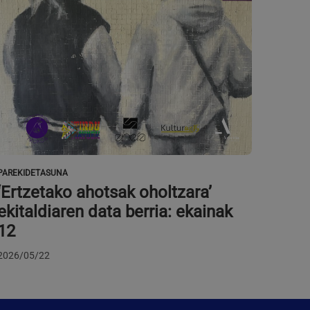
teko; webguneko
o zaharra erabiltzen
PAREKIDETASUNA
‘Ertzetako ahotsak oholtzara’
ekitaldiaren data berria: ekainak
12
2026/05/22