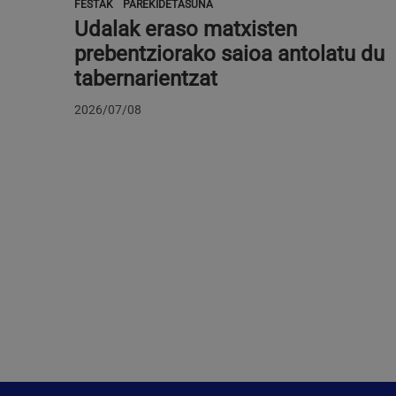
FESTAK
PAREKIDETASUNA
Udalak eraso matxisten
prebentziorako saioa antolatu du
tabernarientzat
2026/07/08