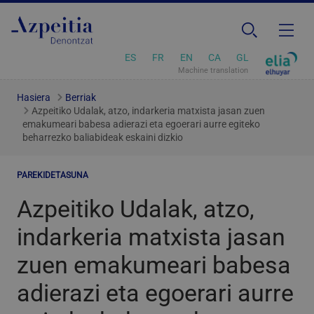
ES
FR
EN
CA
GL
Machine translation
Hasiera
Berriak
Azpeitiko Udalak, atzo, indarkeria matxista jasan zuen
emakumeari babesa adierazi eta egoerari aurre egiteko
beharrezko baliabideak eskaini dizkio
PAREKIDETASUNA
Azpeitiko Udalak, atzo,
indarkeria matxista jasan
zuen emakumeari babesa
adierazi eta egoerari aurre