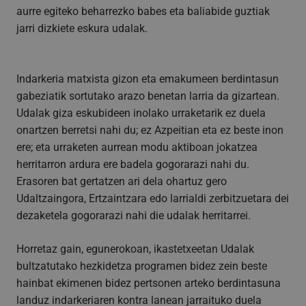
aurre egiteko beharrezko babes eta baliabide guztiak
jarri dizkiete eskura udalak.
Indarkeria matxista gizon eta emakumeen berdintasun
gabeziatik sortutako arazo benetan larria da gizartean.
Udalak giza eskubideen inolako urraketarik ez duela
onartzen berretsi nahi du; ez Azpeitian eta ez beste inon
ere; eta urraketen aurrean modu aktiboan jokatzea
herritarron ardura ere badela gogorarazi nahi du.
Erasoren bat gertatzen ari dela ohartuz gero
Udaltzaingora, Ertzaintzara edo larrialdi zerbitzuetara dei
dezaketela gogorarazi nahi die udalak herritarrei.
Horretaz gain, egunerokoan, ikastetxeetan Udalak
bultzatutako hezkidetza programen bidez zein beste
hainbat ekimenen bidez pertsonen arteko berdintasuna
landuz indarkeriaren kontra lanean jarraituko duela