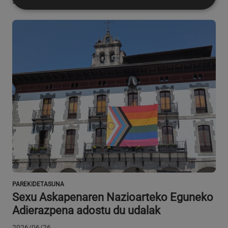
2026/07/08
Behar-beharrezkoa
Errendimendua
Bideratzea
Funtzionaltasuna
Behar-beharrezkoak diren cookiek webgunearen
oinarrizko funtzionalitateak ahalbidetzen dituzte,
esate baterako erabiltzaileen saioa hastea eta
kontuen kudeaketa. Webgunea ezin da behar bezala
erabili guztiz beharrezkoak diren cookierik gabe.
Hornitzailea
/
Izena
Iraungitzea
Domeinua
CookieScriptConsent
urte bat
CookieScript
www.azpeitia.eus
PAREKIDETASUNA
Sexu Askapenaren Nazioarteko Eguneko
Adierazpena adostu du udalak
2026/06/26