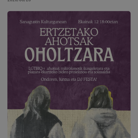
VISITOR_PRIVACY_METADATA
5 hilabete
YouTube
Google Pribatutasun Politika
4 aste
.youtube.com