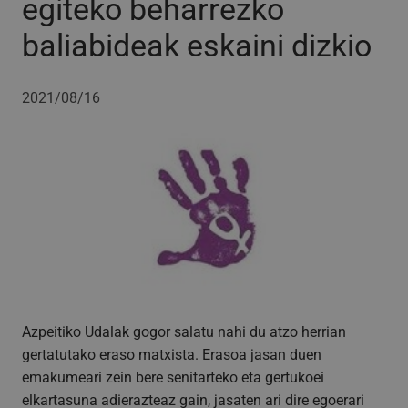
egiteko beharrezko
baliabideak eskaini dizkio
2021/08/16
Azpeitiko Udalak gogor salatu nahi du atzo herrian
gertatutako eraso matxista. Erasoa jasan duen
emakumeari zein bere senitarteko eta gertukoei
elkartasuna adierazteaz gain, jasaten ari dire egoerari