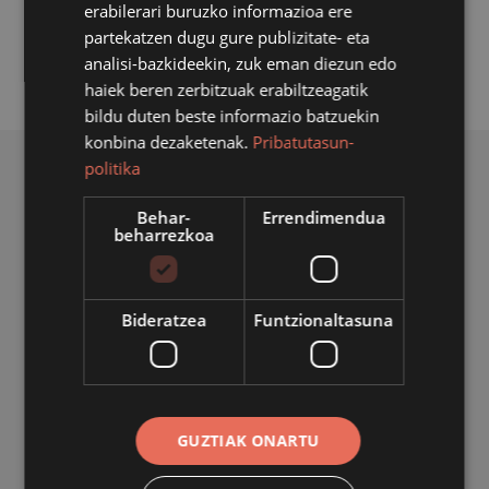
erabilerari buruzko informazioa ere
hori.
partekatzen dugu gure publizitate- eta
analisi-bazkideekin, zuk eman diezun edo
haiek beren zerbitzuak erabiltzeagatik
bildu duten beste informazio batzuekin
konbina dezaketenak.
Pribatutasun-
politika
BERRI ERLAZIONATUAK
Behar-
Errendimendua
beharrezkoa
Bideratzea
Funtzionaltasuna
GUZTIAK ONARTU