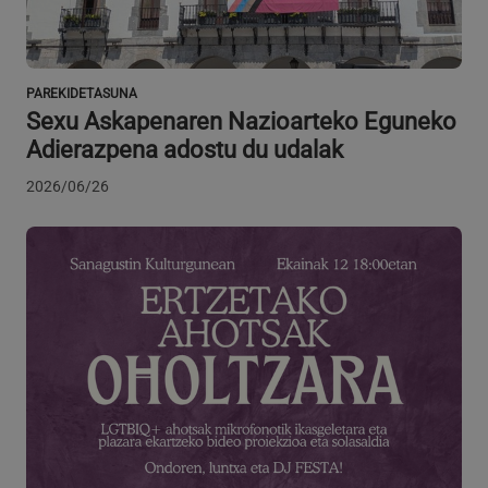
PAREKIDETASUNA
Sexu Askapenaren Nazioarteko Eguneko
Adierazpena adostu du udalak
VISITOR_PRIVACY_METADATA
5 hilabete
YouTube
Google Pribatutasun Politika
4 aste
.youtube.com
2026/06/26