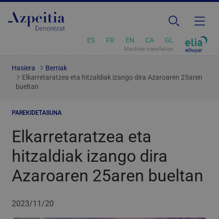
ES
FR
EN
CA
GL
Machine translation
Hasiera
Berriak
Elkarretaratzea eta hitzaldiak izango dira Azaroaren 25aren
bueltan
PAREKIDETASUNA
Elkarretaratzea eta
hitzaldiak izango dira
Azaroaren 25aren bueltan
2023/11/20