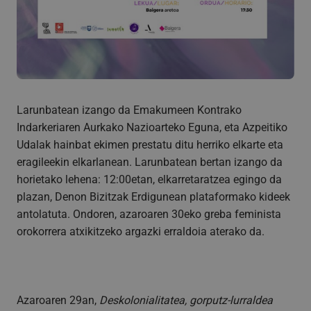
Larunbatean izango da Emakumeen Kontrako
Indarkeriaren Aurkako Nazioarteko Eguna, eta Azpeitiko
Udalak hainbat ekimen prestatu ditu herriko elkarte eta
eragileekin elkarlanean. Larunbatean bertan izango da
horietako lehena: 12:00etan, elkarretaratzea egingo da
plazan, Denon Bizitzak Erdigunean plataformako kideek
antolatuta. Ondoren, azaroaren 30eko greba feminista
orokorrera atxikitzeko argazki erraldoia aterako da.
Azaroaren 29an,
Deskolonialitatea, gorputz-lurraldea