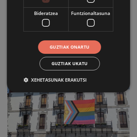
FESTAK
PAREKIDETASUNA
Bideratzea
Funtzionaltasuna
Udalak eraso matxisten prebentziorako
saioa antolatu du tabernarientzat
2026/07/08
GUZTIAK ONARTU
GUZTIAK UKATU
XEHETASUNAK ERAKUTSI
Behar-beharrezkoa
Errendimendua
Bideratzea
Funtzionaltasuna
Behar-beharrezkoak diren cookiek webgunearen
oinarrizko funtzionalitateak ahalbidetzen dituzte,
esate baterako erabiltzaileen saioa hastea eta