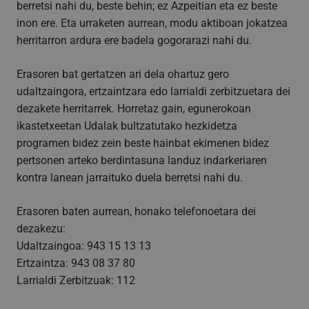
berretsi nahi du, beste behin; ez Azpeitian eta ez beste
inon ere. Eta urraketen aurrean, modu aktiboan jokatzea
herritarron ardura ere badela gogorarazi nahi du.
Erasoren bat gertatzen ari dela ohartuz gero
udaltzaingora, ertzaintzara edo larrialdi zerbitzuetara dei
dezakete herritarrek. Horretaz gain, egunerokoan
ikastetxeetan Udalak bultzatutako hezkidetza
programen bidez zein beste hainbat ekimenen bidez
pertsonen arteko berdintasuna landuz indarkeriaren
kontra lanean jarraituko duela berretsi nahi du.
Erasoren baten aurrean, honako telefonoetara dei
dezakezu:
Udaltzaingoa: 943 15 13 13
Ertzaintza: 943 08 37 80
Larrialdi Zerbitzuak: 112