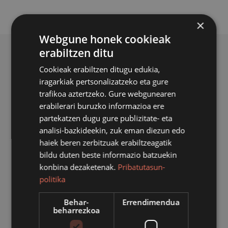
×
Webgune honek cookieak
erabiltzen ditu
BERRI ERLAZIONATUAK
Cookieak erabiltzen ditugu edukia,
iragarkiak pertsonalizatzeko eta gure
trafikoa aztertzeko. Gure webgunearen
erabilerari buruzko informazioa ere
partekatzen dugu gure publizitate- eta
analisi-bazkideekin, zuk eman diezun edo
haiek beren zerbitzuak erabiltzeagatik
bildu duten beste informazio batzuekin
konbina dezaketenak.
Pribatutasun-
politika
Behar-
Errendimendua
beharrezkoa