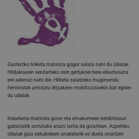
Gasteizko hilketa matxista gogor salatu nahi du Udalak.
Hildakoaren senitarteko zein gertukoei bere elkartasuna
ere adierazi nahi die. Hilketa salatzeko mugimendu
feministak antolatu ditzakeen mobilizazioekin bat egiten
du udalak.
Indarkeria matxista gizon eta emakumeen berdintasun
gabeziatik sortutako arazo larria da gizartean. Azpeitiko
Udalak giza eskubideen urraketarik ez duela onartzen