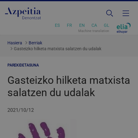
ES
FR
EN
CA
GL
Machine translation
Hasiera
Berriak
Gasteizko hilketa matxista salatzen du udalak
PAREKIDETASUNA
Gasteizko hilketa matxista
salatzen du udalak
2021/10/12