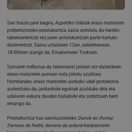
San Inazio jaiei begira, Azpeitiko Udalak eraso matxisten
prebentziorako prestakuntza saioa antolatu du herriko
tabernarientzat eta jaien antolakuntzan parte hartuko
dutenentzat. Saioa uztailaren 13an, astelehenean,
18:00etan izango da, Emakumeen Txokoan.
Saioaren helburua da tabernariei jaietan sor daitezkeen
eraso matxisten aurrean nola jokatu azaltzea.
Horretarako, eraso matxisten aurkako udal protokoloa
aurkeztuko da, jardunbide egokiak azalduko dira eta
udalaren eskura dauden baliabide eta zerbitzuen berri
emango da.
Prestakuntza hau saninazioetako
Danok eo iñorrez.
Danona da festie, danona da ardurie
kanpainaren