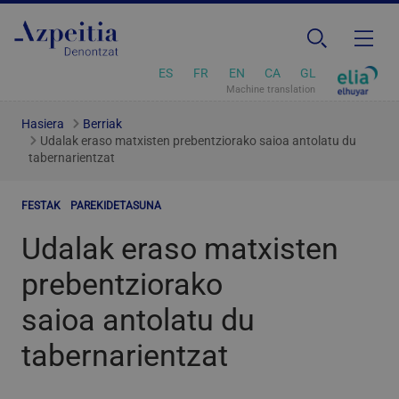
ES
FR
EN
CA
GL
Machine translation
Hasiera
Berriak
Udalak eraso matxisten prebentziorako saioa antolatu du
tabernarientzat
FESTAK
PAREKIDETASUNA
Udalak eraso matxisten
prebentziorako
saioa antolatu du
tabernarientzat