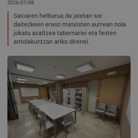
2026/07/08
Saioaren helburua da jaietan sor
daitezkeen eraso matxisten aurrean nola
jokatu azaltzea tabernariei eta festen
antolakuntzan ariko direnei.