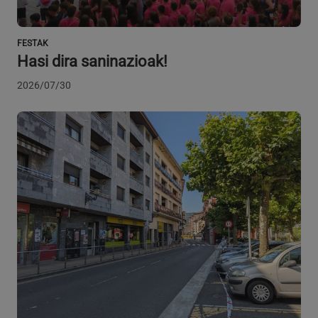
Google Pribatutasun Politika
4 aste
.youtube.com
FESTAK
Hasi dira saninazioak!
2026/07/30
Hornitzailea