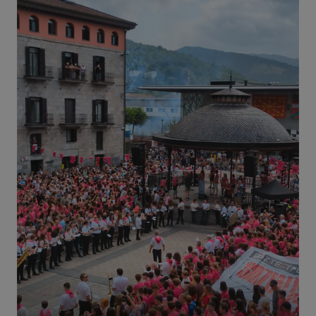
Bideratzea
Funtzionaltasuna
Behar-beharrezkoak diren cookiek webgunearen
oinarrizko funtzionalitateak ahalbidetzen dituzte,
esate baterako erabiltzaileen saioa hastea eta
kontuen kudeaketa. Webgunea ezin da behar bezala
erabili guztiz beharrezkoak diren cookierik gabe.
Hornitzailea
/
Izena
Iraungitzea
Domeinua
CookieScriptConsent
urte bat
CookieScript
www.azpeitia.eus
VISITOR_PRIVACY_METADATA
5 hilabete
YouTube