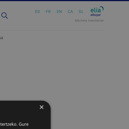
ES
FR
EN
CA
GL
Machine translation
sa
×
ztertzeko. Gure