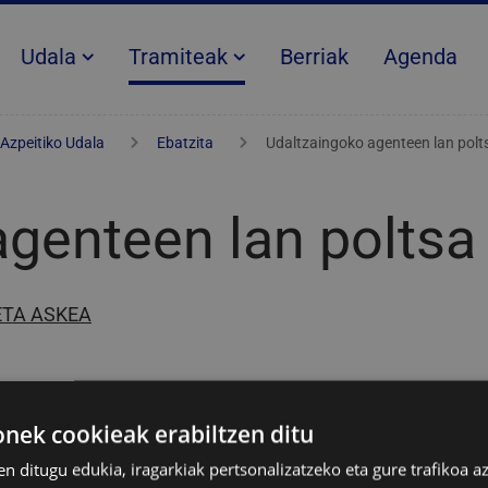
Udala
Tramiteak
Berriak
Agenda
Azpeitiko Udala
Ebatzita
Udaltzaingoko agenteen lan polt
agenteen lan poltsa
ETA ASKEA
ek cookieak erabiltzen ditu
en ditugu edukia, iragarkiak pertsonalizatzeko eta gure trafikoa a
 Otsailaren 21etik martxoaren 12ra, biak barne.