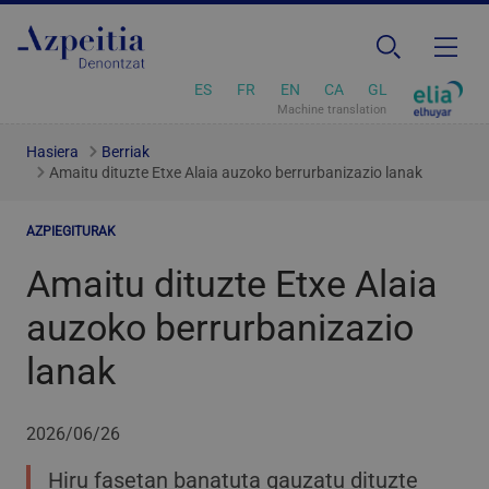
ES
FR
EN
CA
GL
Machine translation
Hasiera
Berriak
Amaitu dituzte Etxe Alaia auzoko berrurbanizazio lanak
AZPIEGITURAK
Amaitu dituzte Etxe Alaia
auzoko berrurbanizazio
lanak
2026/06/26
Hiru fasetan banatuta gauzatu dituzte