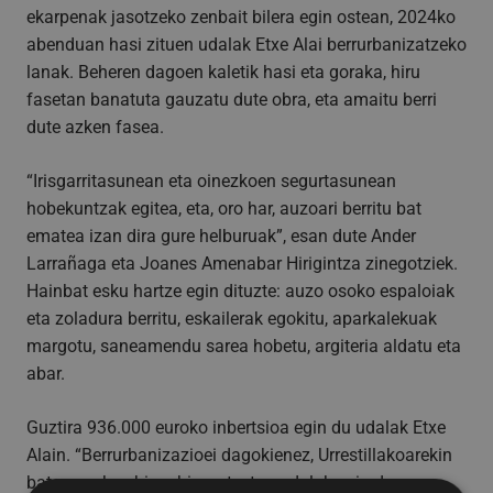
ekarpenak jasotzeko zenbait bilera egin ostean, 2024ko
abenduan hasi zituen udalak Etxe Alai berrurbanizatzeko
lanak. Beheren dagoen kaletik hasi eta goraka, hiru
fasetan banatuta gauzatu dute obra, eta amaitu berri
dute azken fasea.
“Irisgarritasunean eta oinezkoen segurtasunean
hobekuntzak egitea, eta, oro har, auzoari berritu bat
ematea izan dira gure helburuak”, esan dute Ander
Larrañaga eta Joanes Amenabar Hirigintza zinegotziek.
Hainbat esku hartze egin dituzte: auzo osoko espaloiak
eta zoladura berritu, eskailerak egokitu, aparkalekuak
margotu, saneamendu sarea hobetu, argiteria aldatu eta
abar.
Guztira 936.000 euroko inbertsioa egin du udalak Etxe
Alain. “Berrurbanizazioei dagokienez, Urrestillakoarekin
batera, azken bizpahiru urteetan udalak egin duen