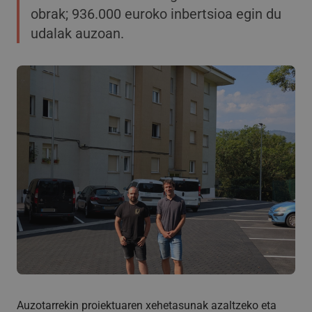
obrak; 936.000 euroko inbertsioa egin du
udalak auzoan.
Auzotarrekin proiektuaren xehetasunak azaltzeko eta