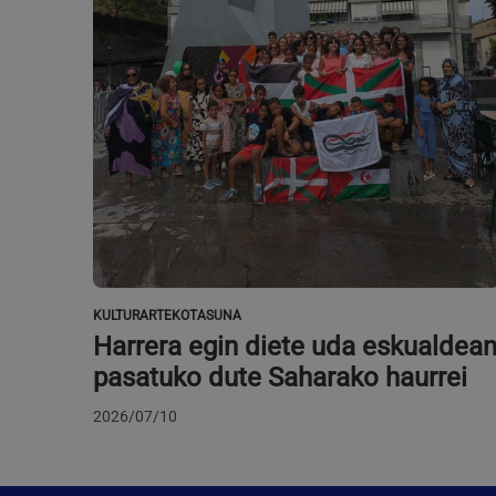
KULTURARTEKOTASUNA
Harrera egin diete uda eskualdea
pasatuko dute Saharako haurrei
2026/07/10