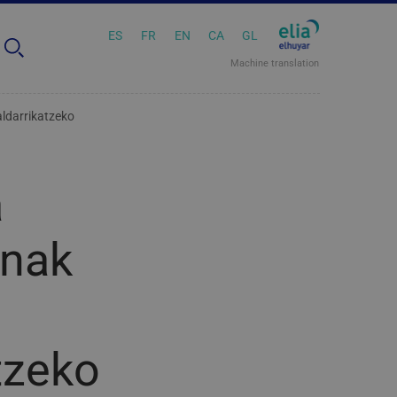
ES
FR
EN
CA
GL
Machine translation
ldarrikatzeko
a
unak
tzeko