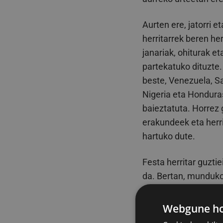
Aurten ere, jatorri e
herritarrek beren he
janariak, ohiturak e
partekatuko dituzte
beste, Venezuela, Sa
Nigeria eta Hondura
baieztatuta. Horrez
erakundeek eta herri
hartuko dute.
Festa herritar guzti
da. Bertan, munduko
margotzeko eta best
Webgune hon
Ekimen mota hauek b