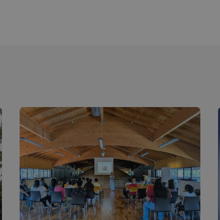
4 aste
bideoen erabiltzaileen hobespenen jarraipena egi
.youtube.com
bisitariak Youtubeko interfazearen bertsio berria ed
duen ala ez ere zehaztu dezake.