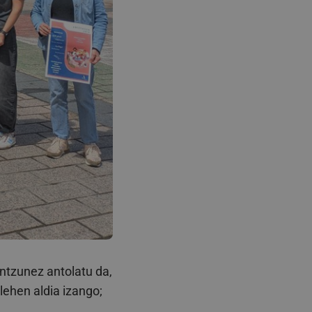
ntzunez antolatu da,
lehen aldia izango;