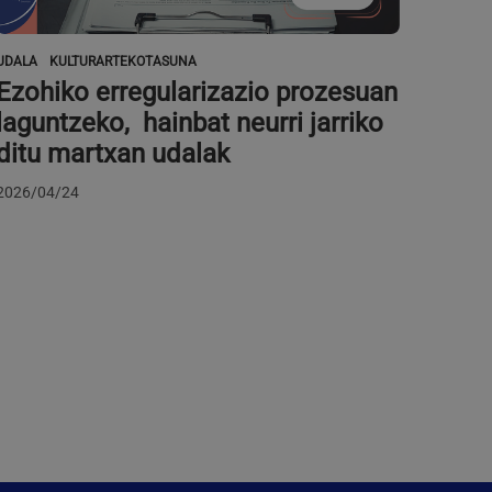
UDALA
KULTURARTEKOTASUNA
Ezohiko erregularizazio prozesuan
laguntzeko, hainbat neurri jarriko
ditu martxan udalak
2026/04/24