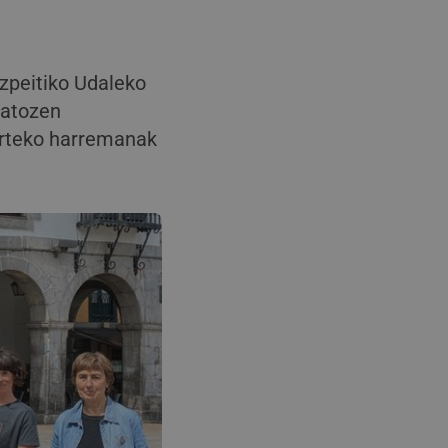
zpeitiko Udaleko
datozen
rarteko harremanak