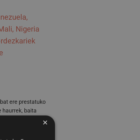
enezuela,
Mali, Nigeria
rdezkariek
e
 bat ere prestatuko
 haurrek, baita
×
onatuago bat