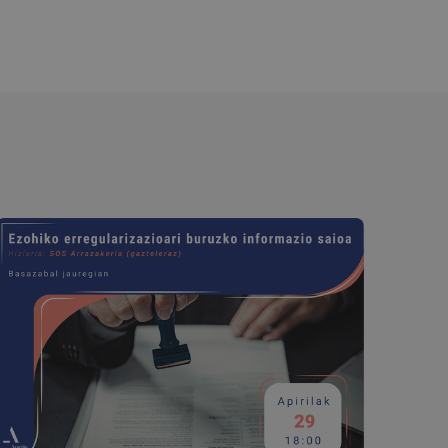
teko; webguneko
o zaharra erabiltzen