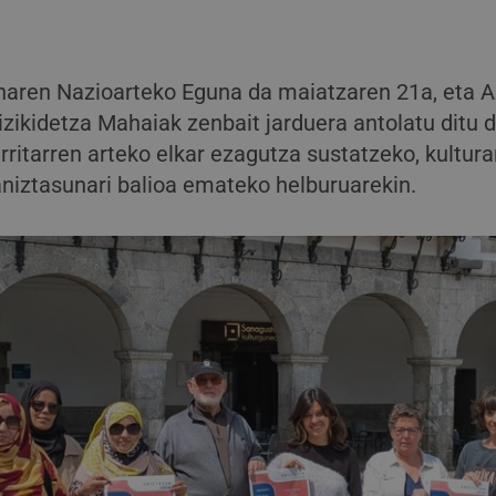
naren Nazioarteko Eguna da maiatzaren 21a, eta A
izikidetza Mahaiak zenbait jarduera antolatu ditu 
rritarren arteko elkar ezagutza sustatzeko, kultu
aniztasunari balioa emateko helburuarekin.