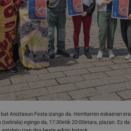
bat Aniztasun Festa izango da. Herritarren eskaerari era
(ostirala) egingo da, 17:30etik 20:00etara, plazan. Ez da 
 antolatu izan dira beste edizio batzuk.