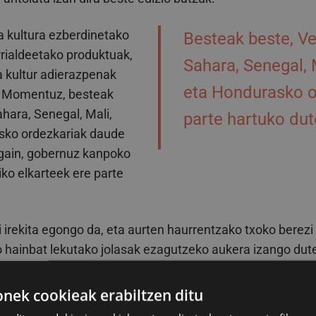
ta kultura ezberdinetako
Besteak beste, V
rrialdeetako produktuak,
Sahara, Senegal, 
ta kultur adierazpenak
eta Hondurasko o
. Momentuz, besteak
hara, Senegal, Mali,
parte hartuko dut
sko ordezkariak daude
 gain, gobernuz kanpoko
ko elkarteek ere parte
ei irekita egongo da, eta aurten haurrentzako txoko berezi
 hainbat lekutako jolasak ezagutzeko aukera izango dute
elako jarduera batzuk egiteko aukera ere.
ek cookieak erabiltzen ditu
aliagarriak dira bizikidetza sendotzeko eta herri kohesi