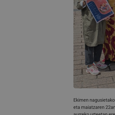
Ekimen nagusietako 
eta maiatzaren 22an 
aurreko urteetan ere