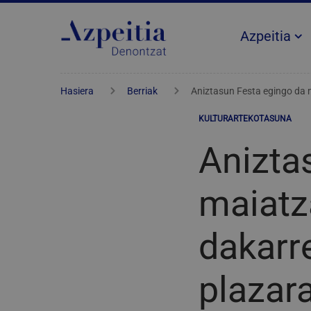
Azpeitia
Hasiera
Berriak
Aniztasun Festa egingo da 
KULTURARTEKOTASUNA
Anizta
maiatz
dakarr
plazar