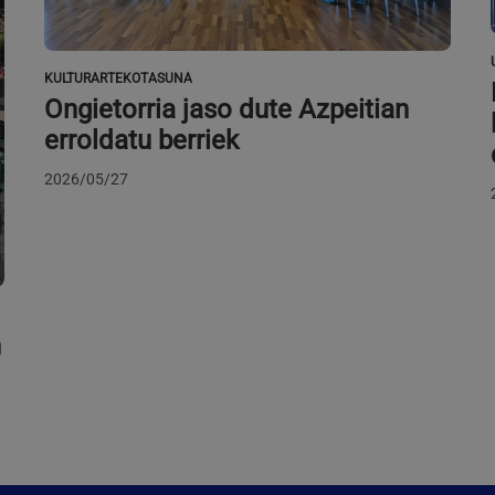
KULTURARTEKOTASUNA
Ongietorria jaso dute Azpeitian
erroldatu berriek
2026/05/27
n