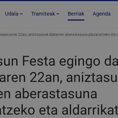
Udala
Tramiteak
Berriak
Agenda
maiatzaren 22an, aniztasunak dakarren aberastasuna plazaratzeko eta a
sun Festa egingo d
aren 22an, aniztas
en aberastasuna
atzeko eta aldarrika