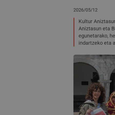
2026/05/12
Kultur Aniztasu
Aniztasun eta B
egunetarako, he
indartzeko eta 