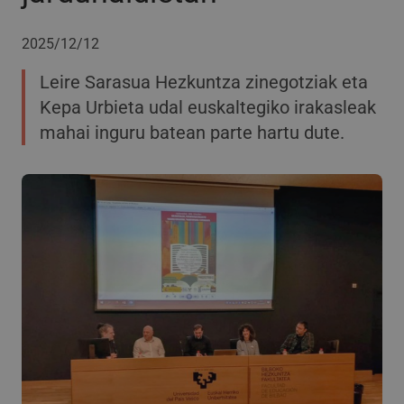
2025/12/12
Leire Sarasua Hezkuntza zinegotziak eta
Kepa Urbieta udal euskaltegiko irakasleak
mahai inguru batean parte hartu dute.