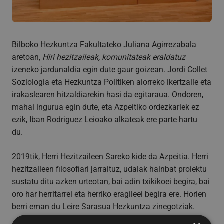
Bilboko Hezkuntza Fakultateko Juliana Agirrezabala
aretoan,
Hiri hezitzaileak, komunitateak eraldatuz
izeneko jardunaldia egin dute gaur goizean. Jordi Collet
Soziologia eta Hezkuntza Politiken alorreko ikertzaile eta
irakaslearen hitzaldiarekin hasi da egitaraua. Ondoren,
mahai ingurua egin dute, eta Azpeitiko ordezkariek ez
ezik, Iban Rodriguez Leioako alkateak ere parte hartu
du.
2019tik, Herri Hezitzaileen Sareko kide da Azpeitia. Herri
hezitzaileen filosofiari jarraituz, udalak hainbat proiektu
sustatu ditu azken urteotan, bai adin txikikoei begira, bai
oro har herritarrei eta herriko eragileei begira ere. Horien
berri eman du Leire Sarasua Hezkuntza zinegotziak.