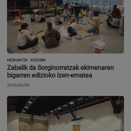
Hornitzailea
/
Izena
Iraungitzea
Domeinua
CookieScriptConsent
urte bat
CookieScript
www.azpeitia.eus
HEZKUNTZA
KULTURA
Zabalik da Sorginorratzak ekimenaren
bigarren edizioko izen-ematea
2026/06/08
VISITOR_PRIVACY_METADATA
5 hilabete
YouTube
Google Pribatutasun Politika
4 aste
.youtube.com