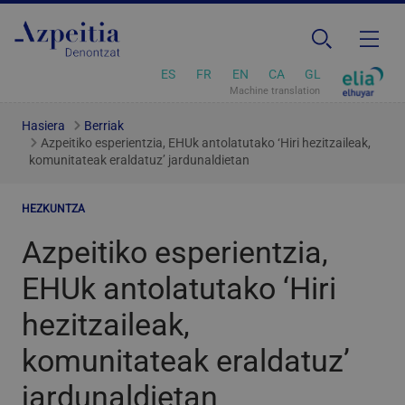
ES
FR
EN
CA
GL
Machine translation
Hasiera
Berriak
Azpeitiko esperientzia, EHUk antolatutako ‘Hiri hezitzaileak,
komunitateak eraldatuz’ jardunaldietan
HEZKUNTZA
Azpeitiko esperientzia,
EHUk antolatutako ‘Hiri
hezitzaileak,
komunitateak eraldatuz’
jardunaldietan