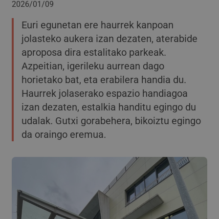
2026/01/09
Euri egunetan ere haurrek kanpoan
jolasteko aukera izan dezaten, aterabide
aproposa dira estalitako parkeak.
Azpeitian, igerileku aurrean dago
horietako bat, eta erabilera handia du.
Haurrek jolaserako espazio handiagoa
izan dezaten, estalkia handitu egingo du
udalak. Gutxi gorabehera, bikoiztu egingo
da oraingo eremua.