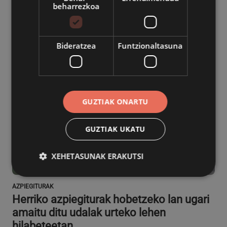
beharrezkoa
Bideratzea
Funtzionaltasuna
GUZTIAK ONARTU
GUZTIAK UKATU
XEHETASUNAK ERAKUTSI
AZPIEGITURAK
Herriko azpiegiturak hobetzeko lan ugari
Behar-beharrezkoa
Errendimendua
amaitu ditu udalak urteko lehen
Bideratzea
Funtzionaltasuna
hilabeteetan