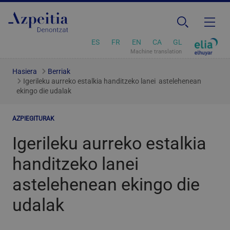
ES
FR
EN
CA
GL
Machine translation
Hasiera
Berriak
Igerileku aurreko estalkia handitzeko lanei astelehenean
ekingo die udalak
AZPIEGITURAK
Igerileku aurreko estalkia
handitzeko lanei
astelehenean ekingo die
udalak