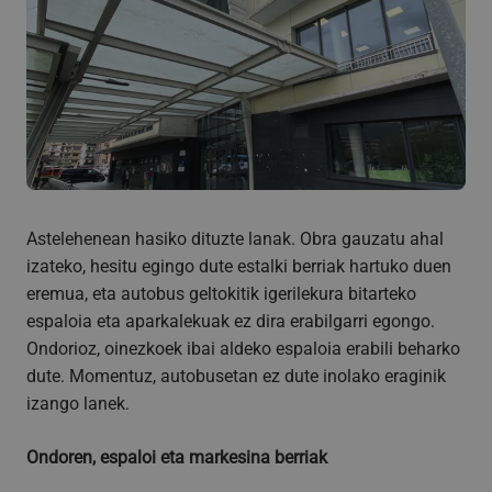
Astelehenean hasiko dituzte lanak. Obra gauzatu ahal
izateko, hesitu egingo dute estalki berriak hartuko duen
eremua, eta autobus geltokitik igerilekura bitarteko
espaloia eta aparkalekuak ez dira erabilgarri egongo.
Ondorioz, oinezkoek ibai aldeko espaloia erabili beharko
dute. Momentuz, autobusetan ez dute inolako eraginik
izango lanek.
Ondoren, espaloi eta markesina berriak