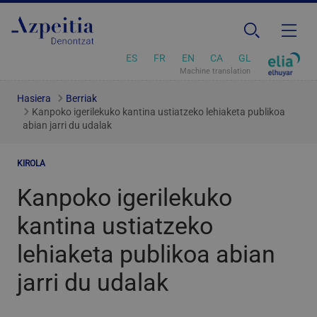
ES
FR
EN
CA
GL
Machine translation
Hasiera
Berriak
Kanpoko igerilekuko kantina ustiatzeko lehiaketa publikoa
abian jarri du udalak
KIROLA
Kanpoko igerilekuko
kantina ustiatzeko
lehiaketa publikoa abian
jarri du udalak