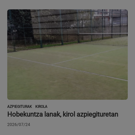
VISITOR_PRIVACY_METADATA
5 hilabete
YouTube
Google Pribatutasun Politika
4 aste
.youtube.com
AZPIEGITURAK
KIROLA
Hobekuntza lanak, kirol azpiegituretan
2026/07/24