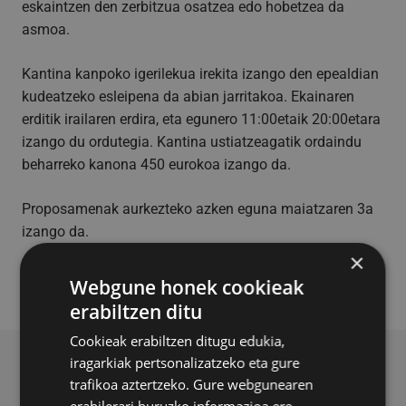
eskaintzen den zerbitzua osatzea edo hobetzea da
asmoa.
Kantina kanpoko igerilekua irekita izango den epealdian
kudeatzeko esleipena da abian jarritakoa. Ekainaren
erditik irailaren erdira, eta egunero 11:00etaik 20:00etara
izango du ordutegia. Kantina ustiatzeagatik ordaindu
beharreko kanona 450 eurokoa izango da.
Proposamenak aurkezteko azken eguna maiatzaren 3a
izango da.
×
Webgune honek cookieak
erabiltzen ditu
Cookieak erabiltzen ditugu edukia,
iragarkiak pertsonalizatzeko eta gure
BERRI ERLAZIONATUAK
trafikoa aztertzeko. Gure webgunearen