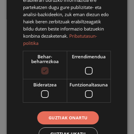
erabilerari buruzko informazioa ere
partekatzen dugu gure publizitate- eta
analisi-bazkideekin, zuk eman diezun edo
haiek beren zerbitzuak erabiltzeagatik
bildu duten beste informazio batzuekin
konbina dezaketenak.
Pribatutasun-
politika
Behar-
Errendimendua
beharrezkoa
Bideratzea
Funtzionaltasuna
KIROLA
Pilota jaialdiak ez du hutsik egingo aurten
ere San Inazio egunean
GUZTIAK ONARTU
2026/07/28
GUZTIAK UKATU