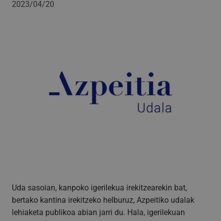
2023/04/20
Uda sasoian, kanpoko igerilekua irekitzearekin bat,
bertako kantina irekitzeko helburuz, Azpeitiko udalak
lehiaketa publikoa abian jarri du. Hala, igerilekuan