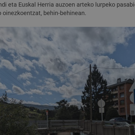
i eta Euskal Herria auzoen arteko lurpeko pasabid
o oinezkoentzat, behin-behinean.