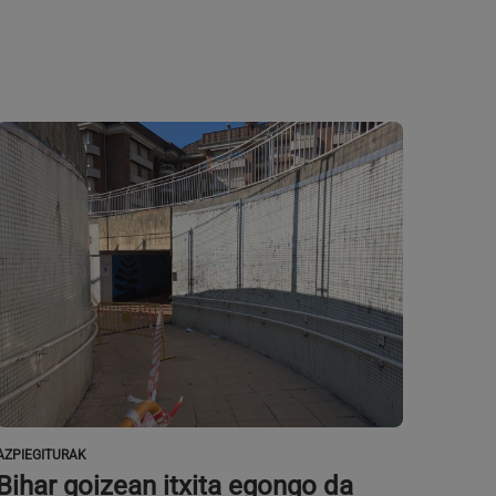
erako erabiltzaileen
erik gabe.
ak erabiltzen du
enak gogoratzeko.
okie banderak ondo
ta pribatutasun-
arekin
i buruzko datuak
ka eta ezarpen
an bere
atuz.
da, hau da, Google-k
nabarmena da.
faze berrien probak
, ausaz sortutako
 talde desberdinei
e bateko orrialde-
e, plataforma
AZPIEGITURAK
ta kanpainaren
etarako.
Bihar goizean itxita egongo da