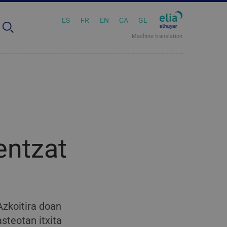
ES
FR
EN
CA
GL
Machine translation
entzat
Azkoitira doan
asteotan itxita