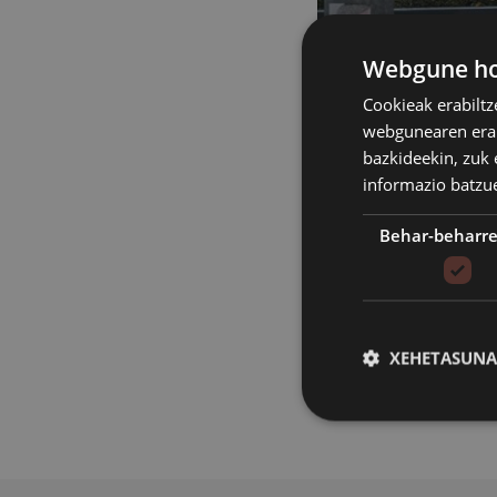
Webgune hon
Cookieak erabiltz
webgunearen erabi
bazkideekin, zuk 
informazio batzu
Behar-beharr
Bizikletaren erabiler
hilabetean amaitzeko
amaitu aurretik, aur
XEHETASUNA