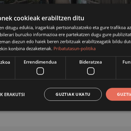
ek cookieak erabiltzen ditu
en ditugu edukia, iragarkiak pertsonalizatzeko eta gure trafikoa a
lerari buruzko informazioa ere partekatzen dugu gure publizitate
eman diezun edo haiek beren zerbitzuak erabiltzeagatik bildu dut
ekin konbina dezaketenak.
Pribatutasun-politika
ezkoa
Errendimendua
Bideratzea
Fun
a bultzatzeko asmoz, irailaren erdialdera hasi zituen obra
 aurreikuspenarekin. 200 metro inguruko bidegorri zatia
rerago, beste pare bat egunez egongo da itxita lurpeko 
K ERAKUTSI
GUZTIAK UKATU
GUZTI
Behar-beharrezkoa
Errendimendua
Bideratzea
Funtzionaltasuna