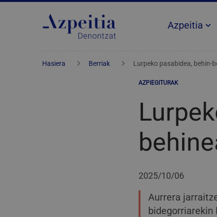
Azpeitia
Hasiera
Berriak
Lurpeko pasabidea, behin-b
AZPIEGITURAK
Lurpek
behine
2025/10/06
Aurrera jarraitz
bidegorriarekin 