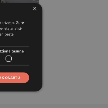
×
ztertzeko. Gure
- eta analisi-
en beste
tzionaltasuna
k udalak, bi
 egingo dute. Guztiz
pasabidea.
AK ONARTU