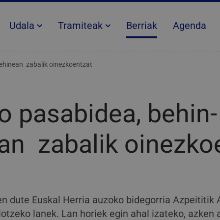
Udala
Tramiteak
Berriak
Agenda
ehinean zabalik oinezkoentzat
o pasabidea, behin-
an zabalik oinezko
en dute Euskal Herria auzoko bidegorria Azpeititik 
lotzeko lanek. Lan horiek egin ahal izateko, azken 