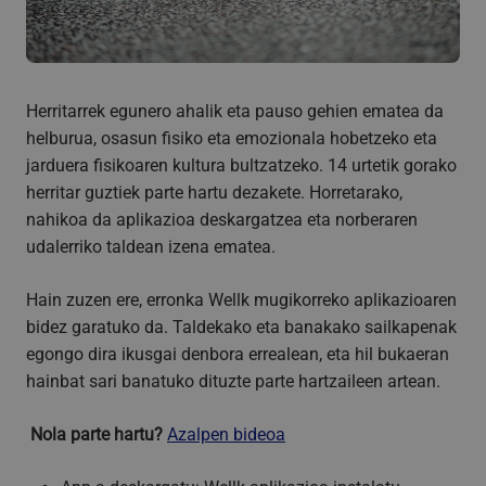
Herritarrek egunero ahalik eta pauso gehien ematea da
helburua, osasun fisiko eta emozionala hobetzeko eta
jarduera fisikoaren kultura bultzatzeko. 14 urtetik gorako
herritar guztiek parte hartu dezakete. Horretarako,
nahikoa da aplikazioa deskargatzea eta norberaren
udalerriko taldean izena ematea.
Hain zuzen ere, erronka Wellk mugikorreko aplikazioaren
bidez garatuko da. Taldekako eta banakako sailkapenak
egongo dira ikusgai denbora errealean, eta hil bukaeran
hainbat sari banatuko dituzte parte hartzaileen artean.
Nola parte hartu?
Azalpen bideoa