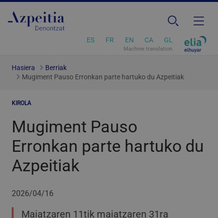
ES
FR
EN
CA
GL
Machine translation
Hasiera
Berriak
Mugiment Pauso Erronkan parte hartuko du Azpeitiak
KIROLA
Mugiment Pauso
Erronkan parte hartuko du
Azpeitiak
2026/04/16
Maiatzaren 11tik maiatzaren 31ra