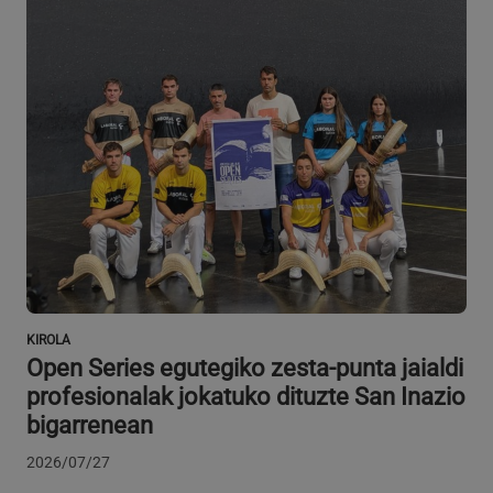
VISITOR_PRIVACY_METADATA
5 hilabete
YouTube
Google Pribatutasun Politika
4 aste
.youtube.com
KIROLA
Open Series egutegiko zesta-punta jaialdi
profesionalak jokatuko dituzte San Inazio
bigarrenean
2026/07/27