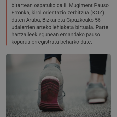
bitartean ospatuko da II. Mugiment Pauso
Erronka, kirol orientazio zerbitzua (KOZ)
duten Araba, Bizkai eta Gipuzkoako 56
udalerrien arteko lehiaketa birtuala. Parte
hartzaileek egunean emandako pauso
kopurua erregistratu beharko dute.