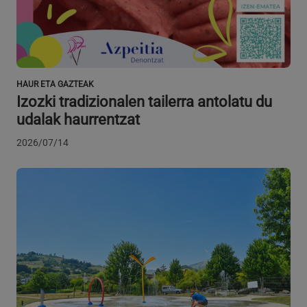
CookieScriptConsent
urte bat
CookieScript
www.azpeitia.eus
HAUR ETA GAZTEAK
Izozki tradizionalen tailerra antolatu du
udalak haurrentzat
2026/07/14
VISITOR_PRIVACY_METADATA
5 hilabete
YouTube
Google Pribatutasun Politika
4 aste
.youtube.com