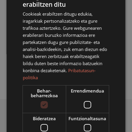
arteko gatazkak izango dituzte hizpide, urriaren 23an
erabiltzen ditu
(osteguna), 18:00etatik aurrera, Basazabalen. Mireia
Cookieak erabiltzen ditugu edukia,
Centeno ariko da hizlari.
iragarkiak pertsonalizatzeko eta gure
trafikoa aztertzeko. Gure webgunearen
Besteak beste, eduki eta gaitasun hauek landuko
erabilerari buruzko informazioa ere
dituzte: zergatik sortzen dira gatazkak; nola lagundu
partekatzen dugu gure publizitate- eta
seme-alabei anai-arreben arteko gatazkak daudenean;
analisi-bazkideekin, zuk eman diezun edo
ekidin daitezkeen gatazkak; gurasoentzat lagungarriak
haiek beren zerbitzuak erabiltzeagatik
izan daitezkeen baliabideak;
nola zaindu seme-alaba
bildu duten beste informazio batzuekin
bakoitzaren tokia.
konbina dezaketenak.
Pribatutasun-
politika
Behar-
Errendimendua
beharrezkoa
BERRI ERLAZIONATUAK
Bideratzea
Funtzionaltasuna