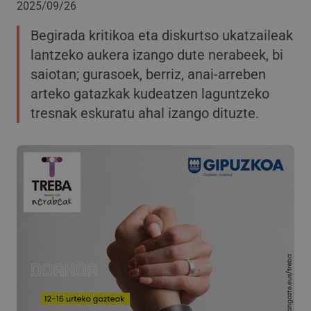
2025/09/26
Begirada kritikoa eta diskurtso ukatzaileak
lantzeko aukera izango dute nerabeek, bi
saiotan; gurasoek, berriz, anai-arreben
arteko gatazkak kudeatzen laguntzeko
tresnak eskuratu ahal izango dituzte.