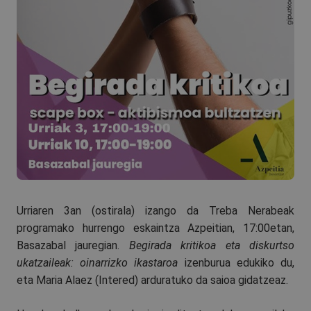
Urriaren 3an (ostirala) izango da Treba Nerabeak
programako hurrengo eskaintza Azpeitian, 17:00etan,
Basazabal jauregian.
Begirada kritikoa eta diskurtso
ukatzaileak: oinarrizko ikastaroa
izenburua edukiko du,
eta Maria Alaez (Intered) arduratuko da saioa gidatzeaz.