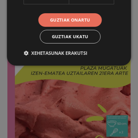
GUZTIAK ONARTU
GUZTIAK UKATU
XEHETASUNAK ERAKUTSI
Behar-beharrezkoa
Errendimendua
Bideratzea
Funtzionaltasuna
Behar-beharrezkoak diren cookiek webgunearen
oinarrizko funtzionalitateak ahalbidetzen dituzte,
esate baterako erabiltzaileen saioa hastea eta
kontuen kudeaketa. Webgunea ezin da behar bezala
erabili guztiz beharrezkoak diren cookierik gabe.
Hornitzailea
/
Izena
Iraungitzea
Domeinua