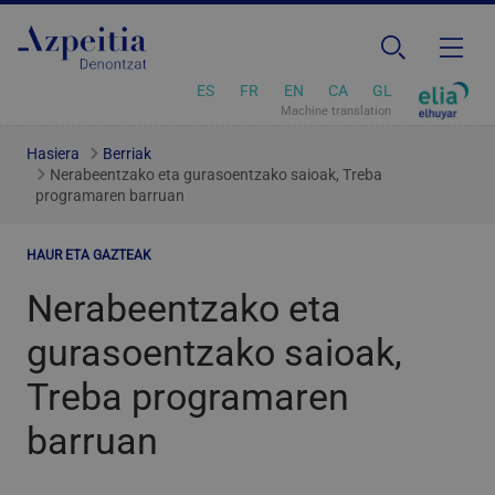
ES
FR
EN
CA
GL
Machine translation
Hasiera
Berriak
Nerabeentzako eta gurasoentzako saioak, Treba
programaren barruan
HAUR ETA GAZTEAK
Nerabeentzako eta
gurasoentzako saioak,
Treba programaren
barruan