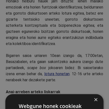
Honako helburu hauek jarri dituzte: lehen mailako
emozioak eta horien funtzioak identifikatzea; beldurraren
eta gorroto diskurtsoen arteko lotura egitea, batez ere
gizarte tentsioko uneetan; gorroto diskurtsoen
azterketa kontzeptuala eta bizipenezkoa egitea; eta
gazteen eguneroko bizitzan gorroto diskurtsoak, horien
eragina eta horiei aurre egiteko erantzukizun indibiduala
eta kolektiboa identifikatzea.
Bigarren saioa urriaren 10ean izango da, 17:00etan,
Basazabalen, eta gaian sakontzeko aukera izango dute
partaideek,
scape box
jokoaren bidez. Bi saioetarako
izena eman behar da,
lotura honetan
. 12-16 urte arteko
nerabeek har dezakete parte.
Anai-arreben arteko liskarrak
×
Gurasoentzako eskaintzarik dagokionez, anai-arreben
Webgune honek cookieak