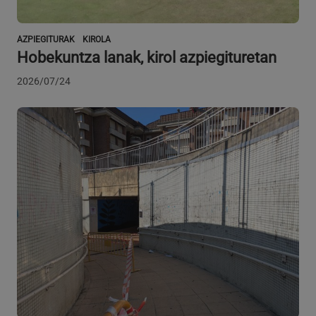
AZPIEGITURAK
KIROLA
Hobekuntza lanak, kirol azpiegituretan
2026/07/24
VISITOR_PRIVACY_METADATA
5 hilabete
YouTube
Google Pribatutasun Politika
4 aste
.youtube.com