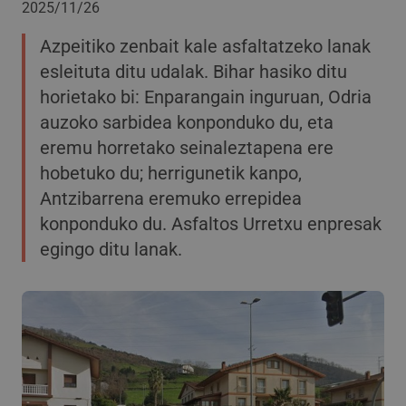
2025/11/26
Azpeitiko zenbait kale asfaltatzeko lanak
esleituta ditu udalak. Bihar hasiko ditu
horietako bi: Enparangain inguruan, Odria
auzoko sarbidea konponduko du, eta
eremu horretako seinaleztapena ere
hobetuko du; herrigunetik kanpo,
Antzibarrena eremuko errepidea
konponduko du. Asfaltos Urretxu enpresak
egingo ditu lanak.