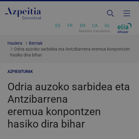
ES
FR
EN
CA
GL
Machine translation
Hasiera
Berriak
Odria auzoko sarbidea eta Antzibarrena eremua konpontzen
hasiko dira bihar
AZPIEGITURAK
Odria auzoko sarbidea eta
Antzibarrena
eremua konpontzen
hasiko dira bihar