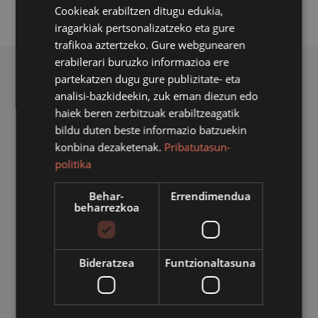
Cookieak erabiltzen ditugu edukia,
iragarkiak pertsonalizatzeko eta gure
trafikoa aztertzeko. Gure webgunearen
erabilerari buruzko informazioa ere
BERRI ERLAZIONATUAK
partekatzen dugu gure publizitate- eta
analisi-bazkideekin, zuk eman diezun edo
haiek beren zerbitzuak erabiltzeagatik
bildu duten beste informazio batzuekin
konbina dezaketenak.
Pribatutasun-
politika
Behar-
Errendimendua
beharrezkoa
Bideratzea
Funtzionaltasuna