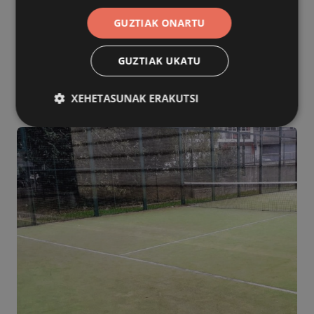
GUZTIAK ONARTU
AZPIEGITURAK
Herriko azpiegiturak hobetzeko lan ugari
amaitu ditu udalak urteko lehen
GUZTIAK UKATU
hilabeteetan
XEHETASUNAK ERAKUTSI
2026/07/28
Behar-beharrezkoa
Errendimendua
Bideratzea
Funtzionaltasuna
Behar-beharrezkoak diren cookiek webgunearen
oinarrizko funtzionalitateak ahalbidetzen dituzte,
esate baterako erabiltzaileen saioa hastea eta
kontuen kudeaketa. Webgunea ezin da behar bezala
erabili guztiz beharrezkoak diren cookierik gabe.
Hornitzailea
/
Izena
Iraungitzea
Domeinua
CookieScriptConsent
urte bat
CookieScript
www.azpeitia.eus