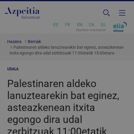
ES
FR
EN
CA
GL
Machine translation
Hasiera
Berriak
Palestinaren aldeko lanuztearekin bat eginez, asteazkenean
itxita egongo dira udal zerbitzuak 11:00etatik 15:00etara
UDALA
Palestinaren aldeko
lanuztearekin bat eginez,
asteazkenean itxita
egongo dira udal
zerbitzuak 11:00etatik