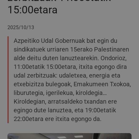
15:00etara
2025/10/13
Azpeitiko Udal Gobernuak bat egin du
sindikatuek urriaren 15erako Palestinaren
alde deitu duten lanuztearekin. Ondorioz,
11:00etatik 15:00etara, itxita egongo dira
udal zerbitzuak: udaletxea, energia eta
etxebizitza bulegoak, Emakumeen Txokoa,
liburutegia, igerilekua, kiroldegia…
Kiroldegian, arratsaldeko txandan ere
egingo dute lanuztea, eta 19:00etatik
22:00etara ere itxita egongo da.