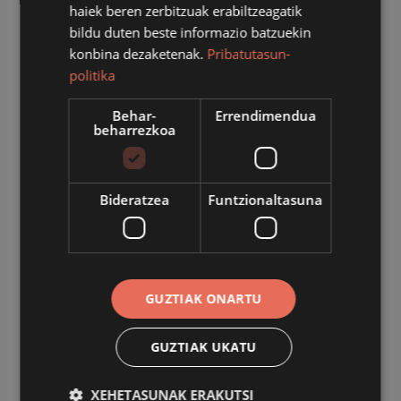
haiek beren zerbitzuak erabiltzeagatik
bildu duten beste informazio batzuekin
konbina dezaketenak.
Pribatutasun-
politika
Behar-
Errendimendua
beharrezkoa
Bideratzea
Funtzionaltasuna
UDALA
Ezohiko udalbatzarra egingo dute
GUZTIAK ONARTU
datorren asteartean
2026/07/24
GUZTIAK UKATU
XEHETASUNAK ERAKUTSI