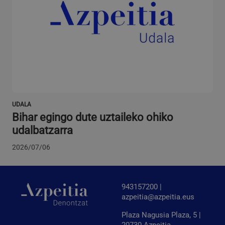
VISITOR_PRIVACY_METADATA
5 hilabete
YouTube
Google Pribatutasun Politika
4 aste
.youtube.com
UDALA
Bihar egingo dute uztaileko ohiko
udalbatzarra
2026/07/06
943157200 |
azpeitia@azpeitia.eus
Plaza Nagusia Plaza, 5 |