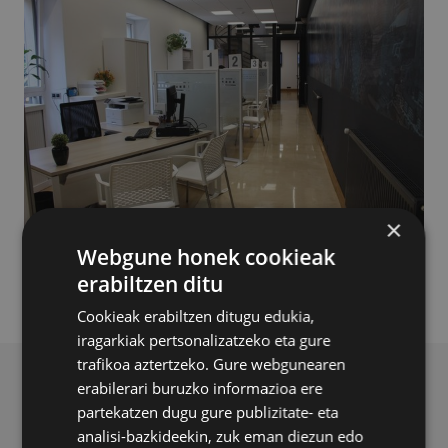
×
Webgune honek cookieak
erabiltzen ditu
Cookieak erabiltzen ditugu edukia,
iragarkiak pertsonalizatzeko eta gure
trafikoa aztertzeko. Gure webgunearen
erabilerari buruzko informazioa ere
BERRI ERLAZIONATUAK
partekatzen dugu gure publizitate- eta
analisi-bazkideekin, zuk eman diezun edo