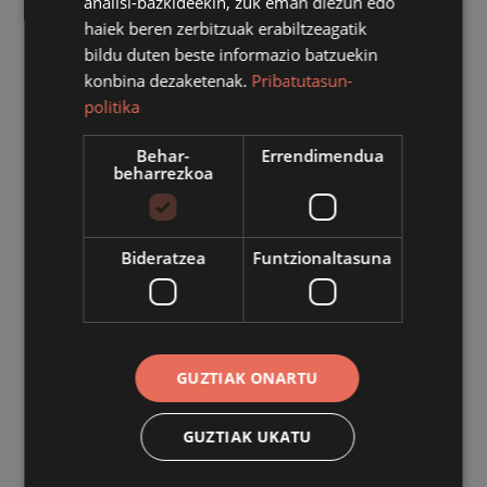
analisi-bazkideekin, zuk eman diezun edo
haiek beren zerbitzuak erabiltzeagatik
bildu duten beste informazio batzuekin
konbina dezaketenak.
Pribatutasun-
politika
Behar-
Errendimendua
beharrezkoa
Bideratzea
Funtzionaltasuna
KIROLA
Pilota jaialdiak ez du hutsik egingo aurten
ere San Inazio egunean
2026/07/28
GUZTIAK ONARTU
GUZTIAK UKATU