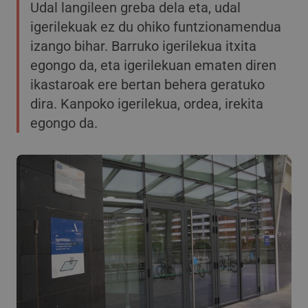
Udal langileen greba dela eta, udal
igerilekuak ez du ohiko funtzionamendua
izango bihar. Barruko igerilekua itxita
egongo da, eta igerilekuan ematen diren
ikastaroak ere bertan behera geratuko
dira. Kanpoko igerilekua, ordea, irekita
egongo da.