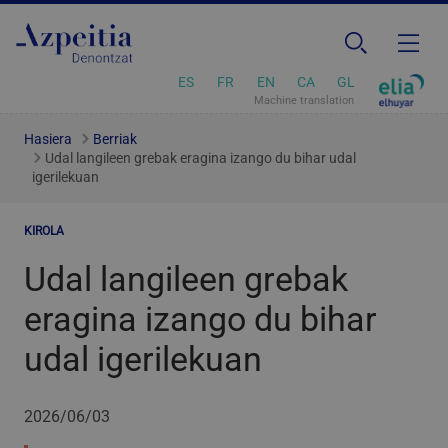
ES
FR
EN
CA
GL
Machine translation
Hasiera
Berriak
Udal langileen grebak eragina izango du bihar udal
igerilekuan
KIROLA
Udal langileen grebak
eragina izango du bihar
udal igerilekuan
2026/06/03