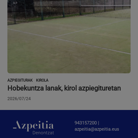
VISITOR_PRIVACY_METADATA
5 hilabete
YouTube
Google Pribatutasun Politika
4 aste
.youtube.com
AZPIEGITURAK
KIROLA
Hobekuntza lanak, kirol azpiegituretan
2026/07/24
943157200 |
azpeitia@azpeitia.eus