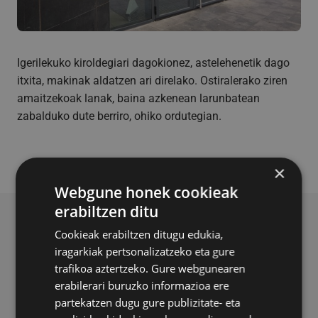
Igerilekuko kiroldegiari dagokionez, astelehenetik dago
itxita, makinak aldatzen ari direlako. Ostiralerako ziren
amaitzekoak lanak, baina azkenean larunbatean
zabalduko dute berriro, ohiko ordutegian.
×
Webgune honek cookieak
erabiltzen ditu
BERRI ERLAZIONATUAK
Cookieak erabiltzen ditugu edukia,
iragarkiak pertsonalizatzeko eta gure
trafikoa aztertzeko. Gure webgunearen
erabilerari buruzko informazioa ere
partekatzen dugu gure publizitate- eta