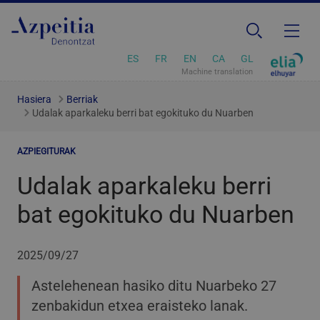
ES
FR
EN
CA
GL
Machine translation
Hasiera
Berriak
Udalak aparkaleku berri bat egokituko du Nuarben
AZPIEGITURAK
Udalak aparkaleku berri
bat egokituko du Nuarben
2025/09/27
Astelehenean hasiko ditu Nuarbeko 27
zenbakidun etxea eraisteko lanak.