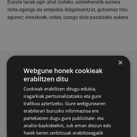
Eraiste lanak egin ahal izateko, astelehenetik aurrera
itxita egongo da errepidea ibilgailuentzat, gutxienez hiru
egunez; oinezkoek, ordea, izango dute pasatzeko aukera.
×
BERRI ERLAZIONATUAK
Webgune honek cookieak
erabiltzen ditu
Cookieak erabiltzen ditugu edukia,
iragarkiak pertsonalizatzeko eta gure
trafikoa aztertzeko. Gure webgunearen
erabilerari buruzko informazioa ere
partekatzen dugu gure publizitate- eta
analisi-bazkideekin, zuk eman diezun edo
haiek beren zerbitzuak erabiltzeagatik