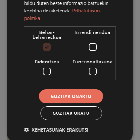
bildu duten beste informazio batzuekin
konbina dezaketenak.
Pribatutasun-
politika
Behar-
Errendimendua
beharrezkoa
AZPIEGITURAK
Herriko azpiegiturak hobetzeko lan ugari
amaitu ditu udalak urteko lehen
Bideratzea
Funtzionaltasuna
hilabeteetan
2026/07/28
GUZTIAK ONARTU
GUZTIAK UKATU
XEHETASUNAK ERAKUTSI