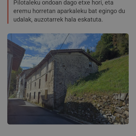
Pilotaleku ondoan dago etxe hori, eta
eremu horretan aparkaleku bat egingo du
udalak, auzotarrek hala eskatuta.