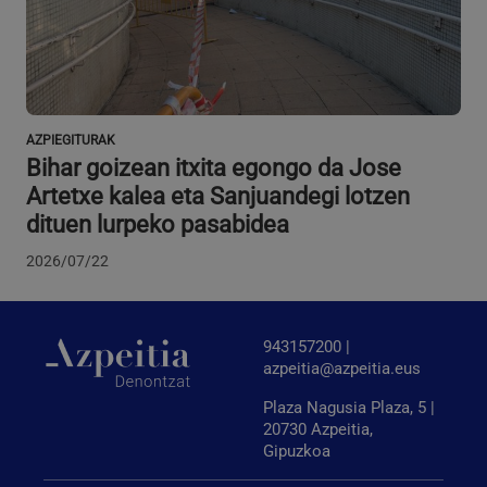
VISITOR_PRIVACY_METADATA
5 hilabete
YouTube
Google Pribatutasun Politika
4 aste
.youtube.com
AZPIEGITURAK
Bihar goizean itxita egongo da Jose
Artetxe kalea eta Sanjuandegi lotzen
dituen lurpeko pasabidea
2026/07/22
943157200 |
azpeitia@azpeitia.eus
Plaza Nagusia Plaza, 5 |
20730 Azpeitia,
Gipuzkoa