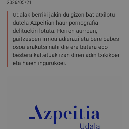
2026/05/21
Udalak berriki jakin du gizon bat atxilotu
dutela Azpeitian haur pornografia
delituekin lotuta. Horren aurrean,
gaitzespen irmoa adierazi eta bere babes
osoa erakutsi nahi die era batera edo
bestera kaltetuak izan diren adin txikikoei
eta haien ingurukoei.