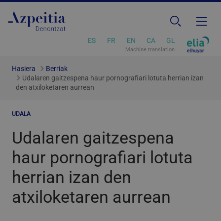
ES
FR
EN
CA
GL
Machine translation
Hasiera
Berriak
Udalaren gaitzespena haur pornografiari lotuta herrian izan
den atxiloketaren aurrean
UDALA
Udalaren gaitzespena
haur pornografiari lotuta
herrian izan den
atxiloketaren aurrean