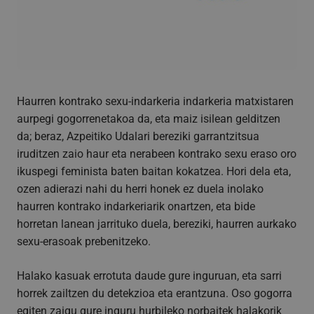
Haurren kontrako sexu-indarkeria indarkeria matxistaren
aurpegi gogorrenetakoa da, eta maiz isilean gelditzen
da; beraz, Azpeitiko Udalari bereziki garrantzitsua
iruditzen zaio haur eta nerabeen kontrako sexu eraso oro
ikuspegi feminista baten baitan kokatzea. Hori dela eta,
ozen adierazi nahi du herri honek ez duela inolako
haurren kontrako indarkeriarik onartzen, eta bide
horretan lanean jarrituko duela, bereziki, haurren aurkako
sexu-erasoak prebenitzeko.
Halako kasuak errotuta daude gure inguruan, eta sarri
horrek zailtzen du detekzioa eta erantzuna. Oso gogorra
egiten zaigu gure inguru hurbileko norbaitek halakorik