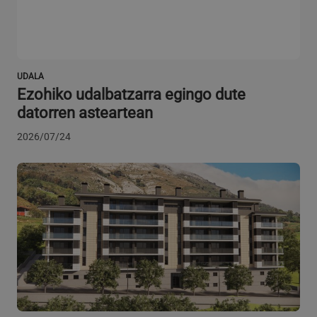
UDALA
Ezohiko udalbatzarra egingo dute
datorren asteartean
2026/07/24
VISITOR_PRIVACY_METADATA
5 hilabete
YouTube
Google Pribatutasun Politika
4 aste
.youtube.com