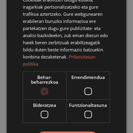
herritarrek:
iragarkiak pertsonalizatzeko eta gure
trafikoa aztertzeko. Gure webgunearen
Gizarte Zerbitzuak: 943157192
erabilerari buruzko informazioa ere
partekatzen dugu gure publizitate- eta
Udaltzaingoa: 092 edo 943 15 13 13
analisi-bazkideekin, zuk eman diezun edo
Emakumeen Txokoa: 688751000
haiek beren zerbitzuak erabiltzeagatik
Ertzaintza: 112
bildu duten beste informazio batzuekin
konbina dezaketenak.
Pribatutasun-
politika
Behar-
Errendimendua
beharrezkoa
Bideratzea
Funtzionaltasuna