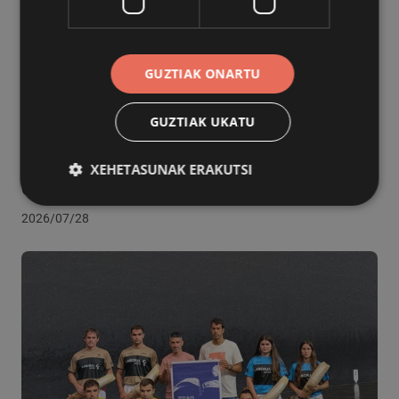
GUZTIAK ONARTU
GUZTIAK UKATU
KIROLA
Pilota jaialdiak ez du hutsik egingo aurten
XEHETASUNAK ERAKUTSI
ere San Inazio egunean
2026/07/28
Behar-beharrezkoa
Errendimendua
Bideratzea
Funtzionaltasuna
Behar-beharrezkoak diren cookiek webgunearen
oinarrizko funtzionalitateak ahalbidetzen dituzte,
esate baterako erabiltzaileen saioa hastea eta
kontuen kudeaketa. Webgunea ezin da behar bezala
erabili guztiz beharrezkoak diren cookierik gabe.
Hornitzailea
/
Izena
Iraungitzea
Domeinua