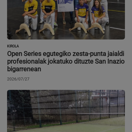
CookieScriptConsent
urte bat
CookieScript
www.azpeitia.eus
KIROLA
Open Series egutegiko zesta-punta jaialdi
profesionalak jokatuko dituzte San Inazio
bigarrenean
2026/07/27
VISITOR_PRIVACY_METADATA
5 hilabete
YouTube
Google Pribatutasun Politika
4 aste
.youtube.com