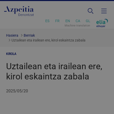
ES
FR
EN
CA
GL
Machine translation
Hasiera
Berriak
Uztailean eta irailean ere, kirol eskaintza zabala
KIROLA
Uztailean eta irailean ere,
kirol eskaintza zabala
2025/05/20