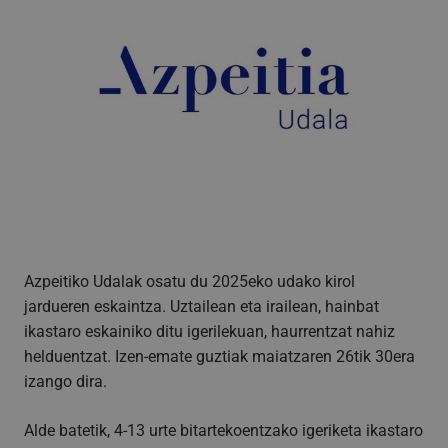
Azpeitiko Udalak osatu du 2025eko udako kirol
jardueren eskaintza. Uztailean eta irailean, hainbat
ikastaro eskainiko ditu igerilekuan, haurrentzat nahiz
helduentzat. Izen-emate guztiak maiatzaren 26tik 30era
izango dira.
Alde batetik, 4-13 urte bitartekoentzako igeriketa ikastaro