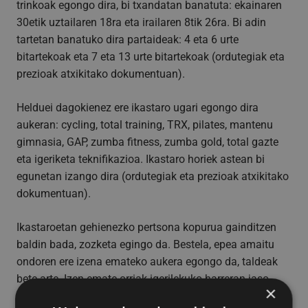
trinkoak egongo dira, bi txandatan banatuta: ekainaren
30etik uztailaren 18ra eta irailaren 8tik 26ra. Bi adin
tartetan banatuko dira partaideak: 4 eta 6 urte
bitartekoak eta 7 eta 13 urte bitartekoak (ordutegiak eta
prezioak atxikitako dokumentuan).
Helduei dagokienez ere ikastaro ugari egongo dira
aukeran: cycling, total training, TRX, pilates, mantenu
gimnasia, GAP, zumba fitness, zumba gold, total gazte
eta igeriketa teknifikazioa. Ikastaro horiek astean bi
egunetan izango dira (ordutegiak eta prezioak atxikitako
dokumentuan).
Ikastaroetan gehienezko pertsona kopurua gainditzen
baldin bada, zozketa egingo da. Bestela, epea amaitu
ondoren ere izena emateko aukera egongo da, taldeak
bete arte. Izen-emate orriak igerilekuko harreran jaso
×
daitezke.