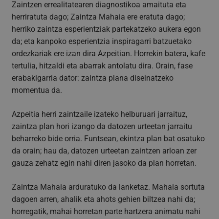
Zaintzen errealitatearen diagnostikoa amaituta eta
herriratuta dago; Zaintza Mahaia ere eratuta dago;
herriko zaintza esperientziak partekatzeko aukera egon
da; eta kanpoko esperientzia inspiragarri batzuetako
ordezkariak ere izan dira Azpeitian. Horrekin batera, kafe
tertulia, hitzaldi eta abarrak antolatu dira. Orain, fase
erabakigarria dator: zaintza plana diseinatzeko
momentua da.
Azpeitia herri zaintzaile izateko helburuari jarraituz,
zaintza plan hori izango da datozen urteetan jarraitu
beharreko bide orria. Funtsean, ekintza plan bat osatuko
da orain; hau da, datozen urteetan zaintzen arloan zer
gauza zehatz egin nahi diren jasoko da plan horretan.
Zaintza Mahaia arduratuko da lanketaz. Mahaia sortuta
dagoen arren, ahalik eta ahots gehien biltzea nahi da;
horregatik, mahai horretan parte hartzera animatu nahi