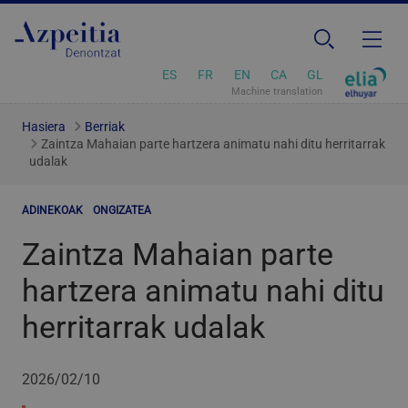
ES
FR
EN
CA
GL
Machine translation
Hasiera
Berriak
Zaintza Mahaian parte hartzera animatu nahi ditu herritarrak
udalak
ADINEKOAK
ONGIZATEA
Zaintza Mahaian parte
hartzera animatu nahi ditu
herritarrak udalak
2026/02/10