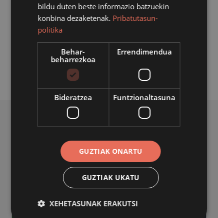
bildu duten beste informazio batzuekin
92) edo mezu bat bidal dezakete
gizarte@azpeitia.eus
konbina dezaketenak.
Pribatutasun-
helbidera. Era berean, bilerara joaterik izan ez arren
politika
ekarpenak egin nahi dituztenek ere bide horiek erabil
ditzakete beren proposamenak egiteko.
Behar-
Errendimendua
beharrezkoa
Bideratzea
Funtzionaltasuna
BERRI ERLAZIONATUAK
GUZTIAK ONARTU
GUZTIAK UKATU
XEHETASUNAK ERAKUTSI