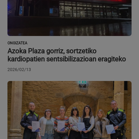
VISITOR_PRIVACY_METADATA
5 hilabete
YouTube
Google Pribatutasun Politika
4 aste
.youtube.com
ONGIZATEA
Azoka Plaza gorriz, sortzetiko
kardiopatien sentsibilizazioan eragiteko
2026/02/13