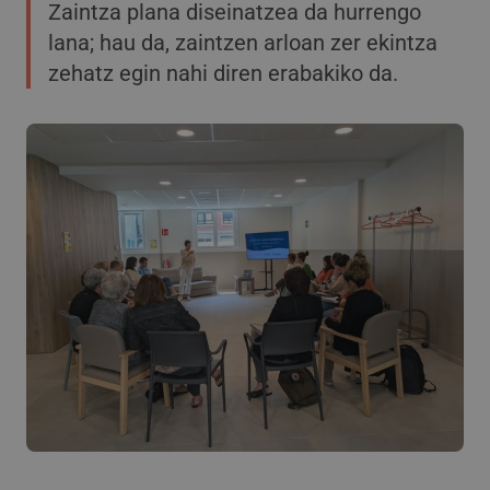
Zaintza plana diseinatzea da hurrengo
lana; hau da, zaintzen arloan zer ekintza
zehatz egin nahi diren erabakiko da.