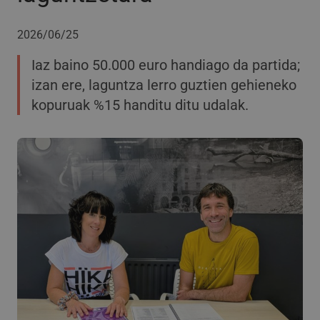
2026/06/25
Iaz baino 50.000 euro handiago da partida;
izan ere, laguntza lerro guztien gehieneko
kopuruak %15 handitu ditu udalak.