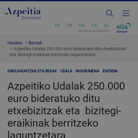
ES
FR
EN
CA
GL
Machine translation
Hasiera
Berriak
Azpeitiko Udalak 250.000 euro bideratuko ditu etxebizitzak
eta bizitegi-eraikinak berritzeko laguntzetara
DIRULAGUNTZAK ETA BEKAK
UDALA
INGURUMENA
ENERGIA
Azpeitiko Udalak 250.000
euro bideratuko ditu
etxebizitzak eta bizitegi-
eraikinak berritzeko
laguntzetara