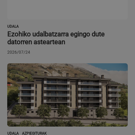
UDALA
Ezohiko udalbatzarra egingo dute
datorren asteartean
2026/07/24
VISITOR_PRIVACY_METADATA
5 hilabete
YouTube
Google Pribatutasun Politika
4 aste
.youtube.com
UDALA
AZPIEGITURAK