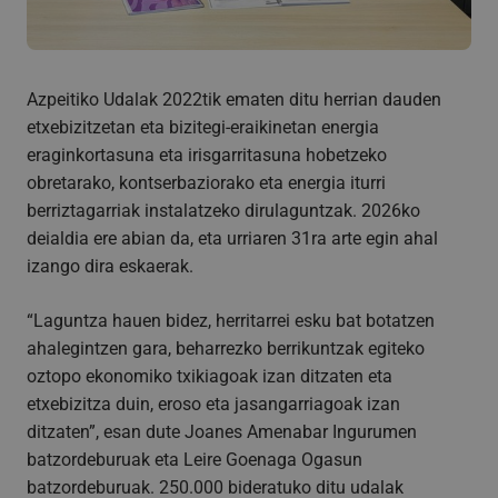
Azpeitiko Udalak 2022tik ematen ditu herrian dauden
etxebizitzetan eta bizitegi-eraikinetan energia
eraginkortasuna eta irisgarritasuna hobetzeko
obretarako, kontserbaziorako eta energia iturri
berriztagarriak instalatzeko dirulaguntzak. 2026ko
deialdia ere abian da, eta urriaren 31ra arte egin ahal
izango dira eskaerak.
“Laguntza hauen bidez, herritarrei esku bat botatzen
ahalegintzen gara, beharrezko berrikuntzak egiteko
oztopo ekonomiko txikiagoak izan ditzaten eta
etxebizitza duin, eroso eta jasangarriagoak izan
ditzaten”, esan dute Joanes Amenabar Ingurumen
batzordeburuak eta Leire Goenaga Ogasun
batzordeburuak. 250.000 bideratuko ditu udalak