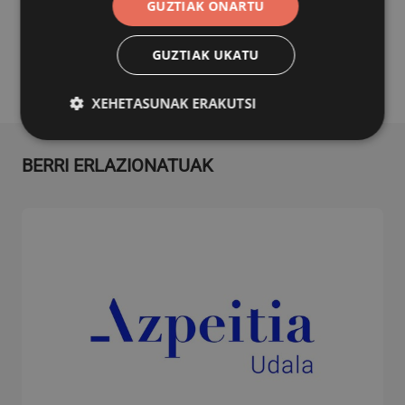
Laguntzei buruzko informazio guztia eta eskaera orriak
GUZTIAK ONARTU
lotura honetan
daude:
GUZTIAK UKATU
XEHETASUNAK ERAKUTSI
BERRI ERLAZIONATUAK
Behar-beharrezkoa
Errendimendua
Bideratzea
Funtzionaltasuna
Behar-beharrezkoak diren cookiek webgunearen
oinarrizko funtzionalitateak ahalbidetzen dituzte,
esate baterako erabiltzaileen saioa hastea eta
kontuen kudeaketa. Webgunea ezin da behar bezala
erabili guztiz beharrezkoak diren cookierik gabe.
Hornitzailea
/
Izena
Iraungitzea
Domeinua
CookieScriptConsent
urte bat
CookieScript
www.azpeitia.eus