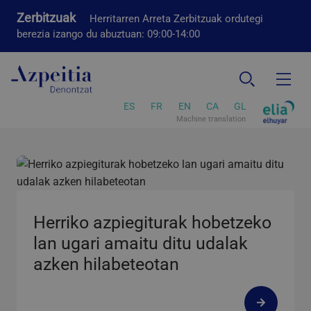
Zerbitzuak
Herritarren Arreta Zerbitzuak ordutegi
berezia izango du abuztuan: 09:00-14:00
ES
FR
EN
CA
GL
Machine translation
Herriko azpiegiturak hobetzeko
lan ugari amaitu ditu udalak
azken hilabeteotan