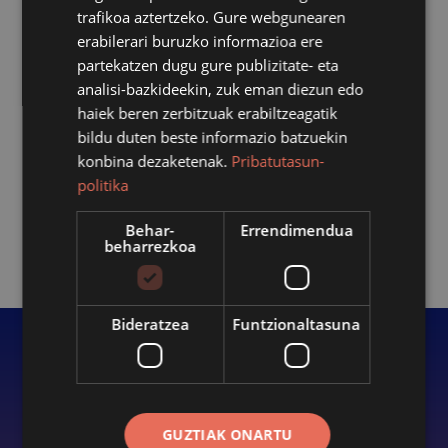
trafikoa aztertzeko. Gure webgunearen
erabilerari buruzko informazioa ere
partekatzen dugu gure publizitate- eta
analisi-bazkideekin, zuk eman diezun edo
haiek beren zerbitzuak erabiltzeagatik
FESTAK
Indartsu hasi eta indartsu amaitu dira
bildu duten beste informazio batzuekin
konbina dezaketenak.
Pribatutasun-
aurtengo saninazioak
politika
2026/08/03
Behar-
Errendimendua
beharrezkoa
Ikusi albiste guztiak
Bideratzea
Funtzionaltasuna
Klik batean
GUZTIAK ONARTU