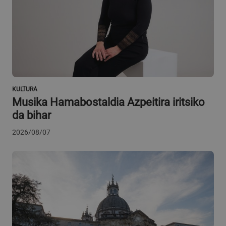
KULTURA
Musika Hamabostaldia Azpeitira iritsiko
da bihar
2026/08/07