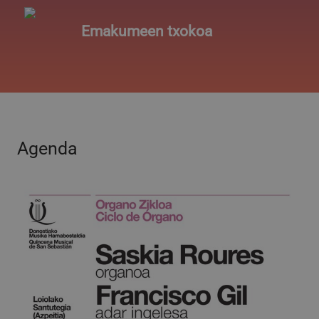
Emakumeen txokoa
VISITOR_PRIVACY_METADATA
5 hilabete
YouTube
Google Pribatutasun Politika
4 aste
.youtube.com
Agenda