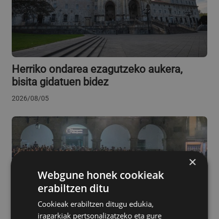
Herriko ondarea ezagutzeko aukera,
bisita gidatuen bidez
2026/08/05
×
Webgune honek cookieak
erabiltzen ditu
Cookieak erabiltzen ditugu edukia,
iragarkiak pertsonalizatzeko eta gure