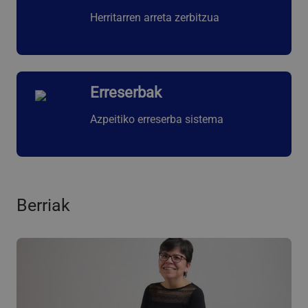
Herritarren arreta zerbitzua
Erreserbak
Azpeitiko erreserba sistema
Berriak